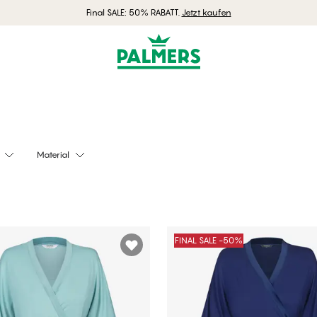
Final SALE: 50% RABATT.
Jetzt kaufen
toms Shoppen
Nachthemd Sh
nnightdress
Material
FINAL SALE -50%