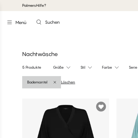
Palmers
Hilfe?
Tops Shoppen
Bot
Suchen
Menü
ntop
nbot
Nachtwäsche
5 Produkte
Größe
Stil
Farbe
Serie
Bademantel
Löschen
Produkte