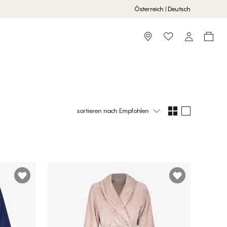
Österreich | Deutsch
oppen
Pyjamas Shoppen
Storefinder
npijama
sortieren nach
Empfohlen