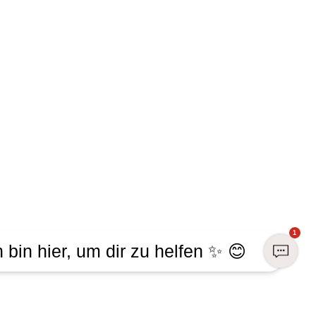
1
h bin hier, um dir zu helfen ✨ 😊