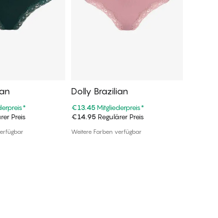
ian
Dolly Brazilian
Dolly B
derpreis
*
€13.45
Mitgliederpreis
*
€13.45
M
rer Preis
€14.95
Regulärer Preis
€14.95
R
n Warenkorb
In den Warenkorb
erfügbar
Weitere Farben verfügbar
Weitere F