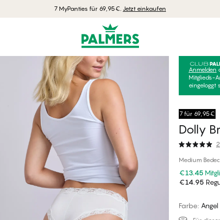
7 MyPanties für 69,95€.
Jetzt einkaufen
Anmelden
Mitglieds-A
eingeloggt 
7 für 69,95€
Dolly Br
2
Medium Bedec
€13.45
Mitgl
€14.95
Regul
Farbe
:
Angel