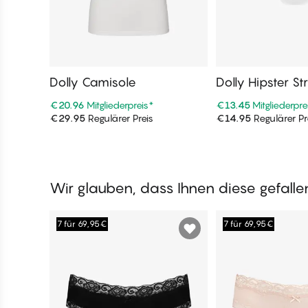
Dolly Camisole
Dolly Hipster St
€20.96
Mitgliederpreis
*
€13.45
Mitgliederpre
€29.95
Regulärer Preis
€14.95
Regulärer Pr
In den Warenkorb
In den War
Wir glauben, dass Ihnen diese gefall
7 für 69,95€
7 für 69,95€