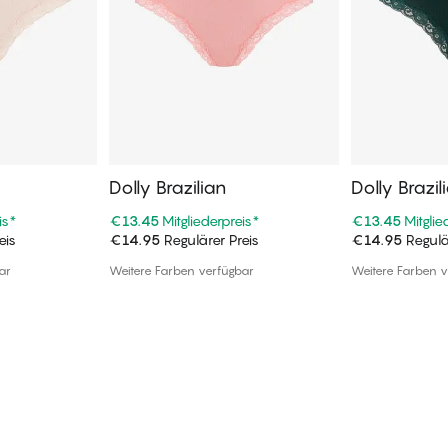
Dolly Brazilian
Dolly Brazil
is
*
€13.45
Mitgliederpreis
*
€13.45
Mitglie
eis
€14.95
Regulärer Preis
€14.95
Regulä
enkorb
In den Warenkorb
In de
ar
Weitere Farben verfügbar
Weitere Farben v