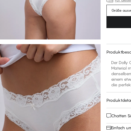
Für diese
Größe aus
Produktbesc
Der Dolly 
Material m
denselben 
einem etwa
die perfe
Produktdetai
Chatten Si
Einfach u