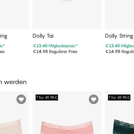
ring
Dolly Tai
Dolly String
is
*
€13.45
Mitgliederpreis
*
€13.45
Mitglie
eis
€14.95
Regulärer Preis
€14.95
Regulä
enkorb
In den Warenkorb
In de
en werden
7 für 69,95€
7 für 69,95€