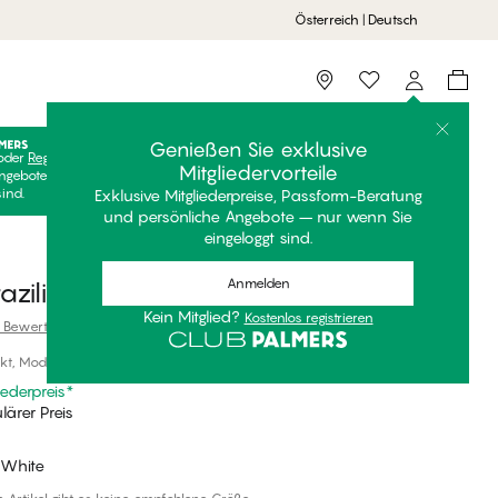
Österreich | Deutsch
Storefinder
Genießen Sie exklusive
oder
Registrieren
Kostenlos anmelden, um Ihre exklusiven
Mitgliedervorteile
ngebote freizuschalten! Clubpreise sind nur gültig, wenn Sie
sind.
Exklusive Mitgliederpreise, Passform-Beratung
und persönliche Angebote – nur wenn Sie
eingeloggt sind.
Anmelden
azilian
Kein Mitglied?
Kostenlos registrieren
 Bewertungen
kt, Modal
iederpreis
*
ärer Preis
 White