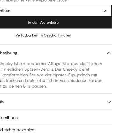
n Artikel gibt es keine empfohlene Größe
wählen
In den Warenkorb
Verfügbarkeit im Geschäft prüfen
hreibung
Cheeky ist ein bequemer Alltags-Slip aus elastischem
it niedlichen Spitzen-Details. Der Cheeky bietet
komfortablen Sitz wie der Hipster-Slip, jedoch mit
s frecheren Look. Erhältlich in verschiedenen Farben,
kt zu deinen BHs passen.
ls
e mit uns
nd sicher bezahlen