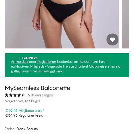
Anmelden
oder
Registrieren
Kostenlos anmelden, um Ihre
exklusiven Mitglieds-Angebote freizuschalten! Clubpreise sind nur
gültig, wenn Sie eingeloggt sind.
MySeamless Balconette
6 Bewertungen
Vorgeformt, Mit Bügel
€49.45
Mitgliederpreis
*
€54.95
Regulärer Preis
Farbe
:
Black Beauty