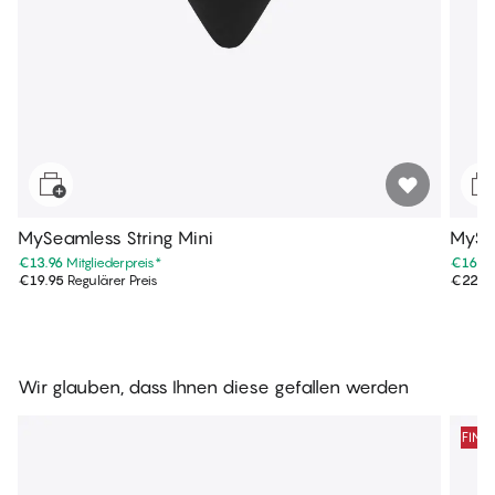
MySeamless String Mini
MySea
€13.96
Mitgliederpreis
*
€16.0
€19.95
Regulärer Preis
€22.9
Wir glauben, dass Ihnen diese gefallen werden
FINA