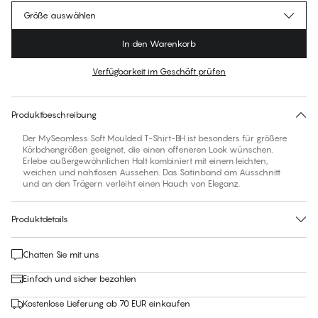
Größe auswählen
In den Warenkorb
Verfügbarkeit im Geschäft prüfen
Finden Sie Ihre Größe
30 Tage Rückgabe | Kostenlose Lieferung an den Shop
Produktbeschreibung
Der MySeamless Soft Moulded T-Shirt-BH ist besonders für größere
Körbchengrößen geeignet, die einen offeneren Look wünschen.
Erlebe außergewöhnlichen Halt kombiniert mit einem leichten,
weichen und nahtlosen Aussehen. Das Satinband am Ausschnitt
und an den Trägern verleiht einen Hauch von Eleganz.
Produktdetails
Chatten Sie mit uns
Einfach und sicher bezahlen
Kostenlose Lieferung ab 70 EUR einkaufen