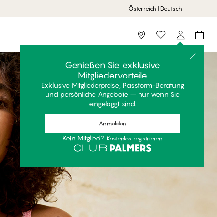
Österreich | Deutsch
Storefinder
Genießen Sie exklusive
Mitgliedervorteile
Exklusive Mitgliederpreise, Passform-Beratung
und persönliche Angebote – nur wenn Sie
eingeloggt sind.
Anmelden
Kein Mitglied?
Kostenlos registrieren