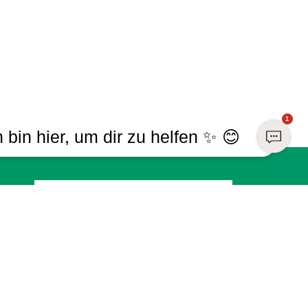
1
h bin hier, um dir zu helfen ✨ 😊
Registrieren
Sind Sie bereits Mitglied?
Melden Sie sich mit Ihrem Konto an