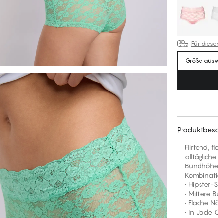
Für diese
Größe aus
Produktbesc
Flirtend, 
alltäglich
Bundhöhe 
Kombinati
• Hipster-
• Mittlere
• Flache N
• In Jade