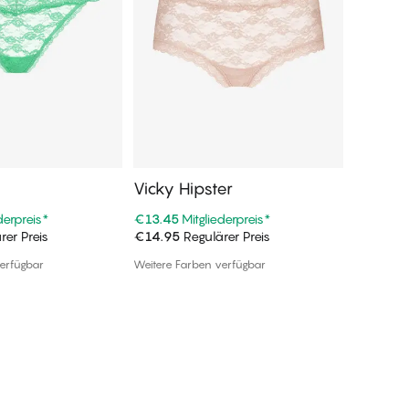
g
Vicky Hipster
Vicky S
derpreis
*
€13.45
Mitgliederpreis
*
€13.45
M
rer Preis
€14.95
Regulärer Preis
€14.95
R
n Warenkorb
In den Warenkorb
erfügbar
Weitere Farben verfügbar
Weitere F