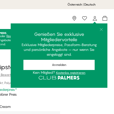
Österreich | Deutsch
Storefinder
Genießen Sie exklusive
oder
Registrieren
Kostenlos anmelden, um Ihre exklusiven
Mitgliedervorteile
ngebote freizuschalten! Clubpreise sind nur gültig, wenn Sie
sind.
Exklusive Mitgliederpreise, Passform-Beratung
und persönliche Angebote – nur wenn Sie
eingeloggt sind.
Anmelden
ipster
Kein Mitglied?
Kostenlos registrieren
 Bewertungen
t, Polyamid
iederpreis
*
ärer Preis
 Cream