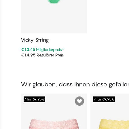
Vicky String
€13.45
Mitgliederpreis
*
€14.95
Regulärer Preis
In den Warenkorb
Wir glauben, dass Ihnen diese gefall
7 für 69,95€
7 für 69,95€