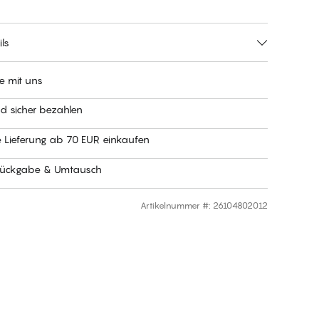
ls
e mit uns
nd sicher bezahlen
e Lieferung ab 70 EUR einkaufen
Rückgabe & Umtausch
Artikelnummer #
:
26104802012