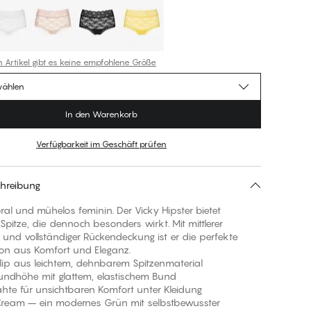
n Artikel gibt es keine empfohlene Größe
wählen
In den Warenkorb
Verfügbarkeit im Geschäft prüfen
hreibung
floral und mühelos feminin. Der Vicky Hipster bietet
e Spitze, die dennoch besonders wirkt. Mit mittlerer
und vollständiger Rückendeckung ist er die perfekte
on aus Komfort und Eleganz.
Slip aus leichtem, dehnbarem Spitzenmaterial
 Bundhöhe mit glattem, elastischem Bund
ähte für unsichtbaren Komfort unter Kleidung
 Cream – ein modernes Grün mit selbstbewusster