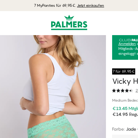
7 MyPanties für 69,95€.
Jetzt einkaufen
Anmelden
Mitglieds-A
eingeloggt 
7 für 69,95€
Vicky H
2
Medium Bedeck
€13.45
Mitgl
€14.95
Regul
Farbe
:
Jade