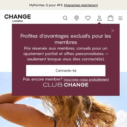
Livraison gratuite à partir de 95 CAD
Storefinder
Acheter la collection
SERENA
Profitez d’avantages exclusifs pour les
membres
Botanique. Romantique. Ajustement parfait.
Prix réservés aux membres, conseils pour un
SERENA - Exotic Orchid Bottle Green
ajustement parfait et offres personnalisées –
Acheter la collection
Triangle Haut de bikini
seulement lorsque vous êtes connecté(e).
SERENA - Exotic Orchid Bottle Green
Full Support Haut de bikini
#30
Connecte-toi
#30
#30
Pas encore membre?
Inscrivez-vous gratuitement