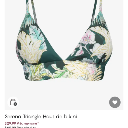
Serena Triangle Haut de bikini
$29.99
Prix membre
*
$59.99
Prix régulier