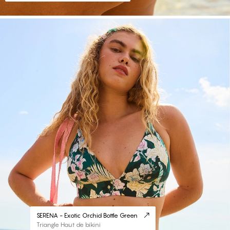
#30
SERENA - Exotic Orchid Bottle Green
Triangle Haut de bikini