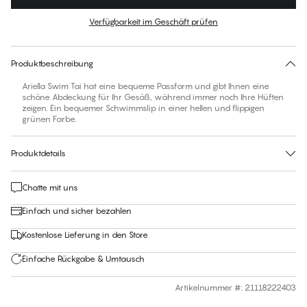
Farbe
:
Palm Green
Verfügbarkeit im Geschäft prüfen
Für diesen Artikel gibt es keine empfohlene Größe
30 Tage Rückgabe | Kostenlose Lieferung an den Shop
Produktbeschreibung
Ariella Swim Tai hat eine bequeme Passform und gibt Ihnen eine
schöne Abdeckung für Ihr Gesäß, während immer noch Ihre Hüften
zeigen. Ein bequemer Schwimmslip in einer hellen und flippigen
grünen Farbe.
Produktdetails
Chatte mit uns
Einfach und sicher bezahlen
Kostenlose Lieferung in den Store
Einfache Rückgabe & Umtausch
Artikelnummer #
:
21118222403