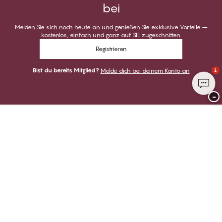
bei
Melden Sie sich noch heute an und genießen Sie exklusive Vorteile –
kostenlos, einfach und ganz auf SIE zugeschnitten.
Registrieren
Bist du bereits Mitglied?
Melde dich bei deinem Konto an
1
−
Danke für deinen Besuch bei
CHANGE Lingerie
ZAHLUNGSARTEN