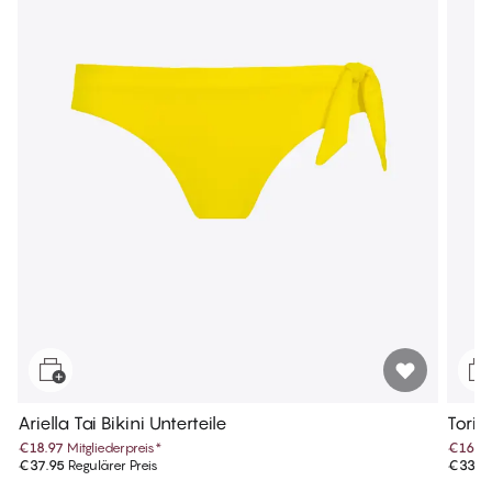
Ariella Tai Bikini Unterteile
Tori T
€18.97
Mitgliederpreis
*
€16.9
€37.95
Regulärer Preis
€33.9