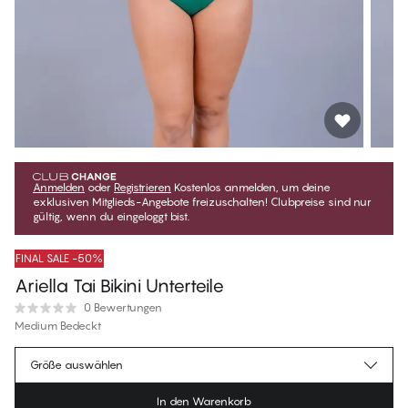
Anmelden
oder
Registrieren
Kostenlos anmelden, um deine
exklusiven Mitglieds-Angebote freizuschalten! Clubpreise sind nur
gültig, wenn du eingeloggt bist.
FINAL SALE -50%
Ariella Tai Bikini Unterteile
0 Bewertungen
Medium Bedeckt
€18.97
Mitgliederpreis
*
Größe auswählen
€37.95
Regulärer Preis
In den Warenkorb