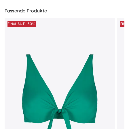
Passende Produkte
FINAL SALE -50%
FINA