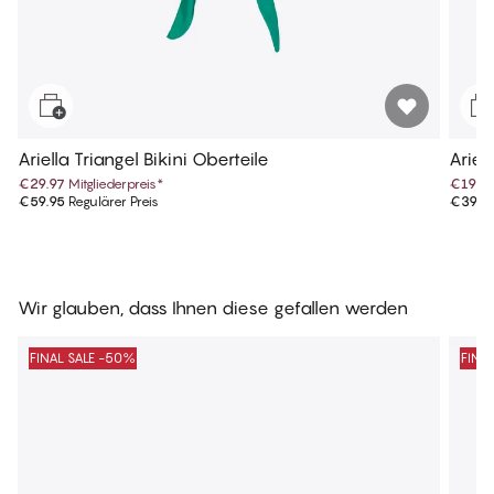
Ariella Triangel Bikini Oberteile
Ariell
€29.97
Mitgliederpreis
*
€19.9
€59.95
Regulärer Preis
€39.9
Wir glauben, dass Ihnen diese gefallen werden
FINAL SALE -50%
FINA