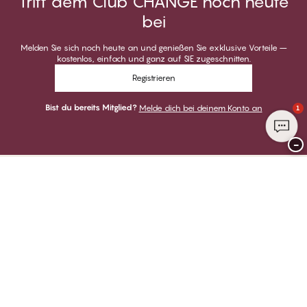
Tritt dem Club CHANGE noch heute
bei
Melden Sie sich noch heute an und genießen Sie exklusive Vorteile –
kostenlos, einfach und ganz auf SIE zugeschnitten.
Registrieren
Bist du bereits Mitglied?
Melde dich bei deinem Konto an
1
−
Danke für deinen Besuch bei
CHANGE Lingerie
ZAHLUNGSARTEN