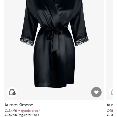
Aurora Kimono
Auro
€134.95
Mitgliederpreis
*
€98.9
€149.95
Regulärer Preis
€109.