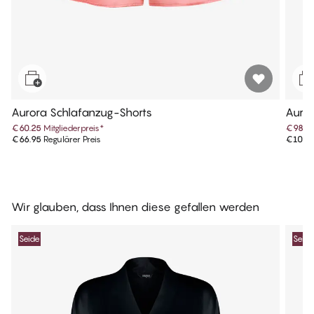
Aurora Schlafanzug-Shorts
Auror
€60.25
Mitgliederpreis
*
€98.9
€66.95
Regulärer Preis
€109.
Wir glauben, dass Ihnen diese gefallen werden
Seide
Seide