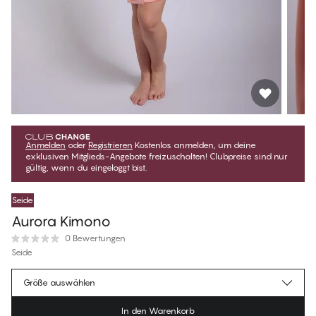
Anmelden
oder
Registrieren
Kostenlos anmelden, um deine
exklusiven Mitglieds-Angebote freizuschalten! Clubpreise sind nur
gültig, wenn du eingeloggt bist.
Seide
Aurora Kimono
0 Bewertungen
Seide
€125.95
Mitgliederpreis
*
Größe auswählen
€139.95
Regulärer Preis
In den Warenkorb