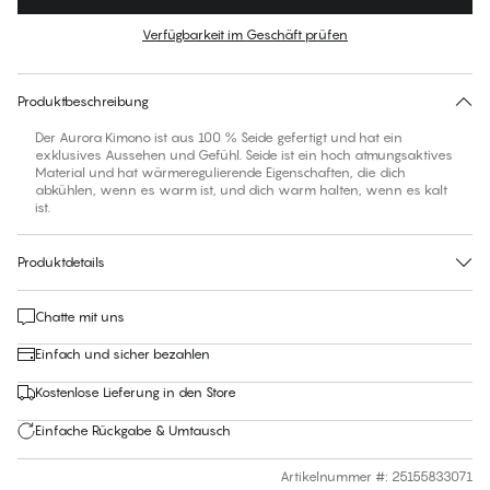
Farbe
:
Candlelight Peach
Verfügbarkeit im Geschäft prüfen
Für diesen Artikel gibt es keine empfohlene Größe
30 Tage Rückgabe | Kostenlose Lieferung an den Shop
Produktbeschreibung
Der Aurora Kimono ist aus 100 % Seide gefertigt und hat ein
exklusives Aussehen und Gefühl. Seide ist ein hoch atmungsaktives
Material und hat wärmeregulierende Eigenschaften, die dich
abkühlen, wenn es warm ist, und dich warm halten, wenn es kalt
ist.
Produktdetails
Chatte mit uns
Einfach und sicher bezahlen
Kostenlose Lieferung in den Store
Einfache Rückgabe & Umtausch
Artikelnummer #
:
25155833071