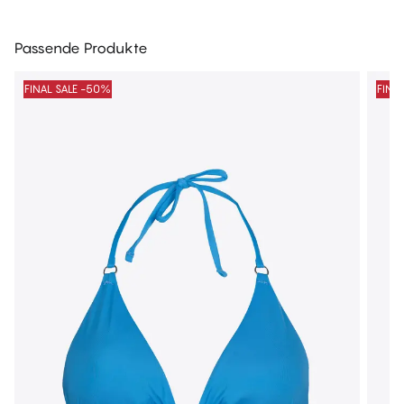
Passende Produkte
FINAL SALE -50%
FINA