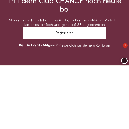
Tritt dem Club CHANGE noch heute
bei
Melden Sie sich noch heute an und genießen Sie exklusive Vorteile –
kostenlos, einfach und ganz auf SIE zugeschnitten.
Registrieren
Bist du bereits Mitglied?
Melde dich bei deinem Konto an
1
−
Danke für deinen Besuch bei
CHANGE Lingerie
ZAHLUNGSARTEN