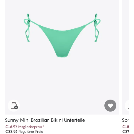
Sunny Mini Brazilian Bikini Unterteile
Sonia
€16.97
Mitgliederpreis
*
€18.9
€33.95
Regulärer Preis
€37.9