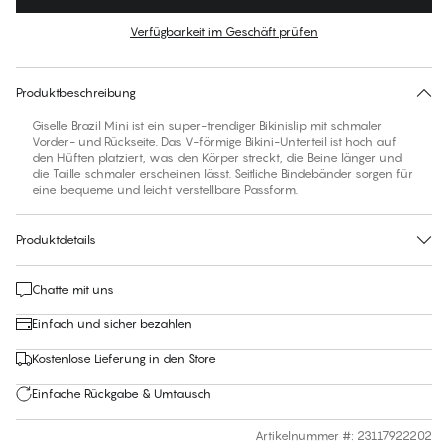
Farbe
:
Azure Blue
Verfügbarkeit im Geschäft prüfen
Für diesen Artikel gibt es keine empfohlene Größe
30 Tage Rückgabe | Kostenlose Lieferung an den Shop
Produktbeschreibung
Giselle Brazil Mini ist ein super-trendiger Bikinislip mit schmaler
Vorder- und Rückseite. Das V-förmige Bikini-Unterteil ist hoch auf
den Hüften platziert, was den Körper streckt, die Beine länger und
die Taille schmaler erscheinen lässt. Seitliche Bindebänder sorgen für
eine bequeme und leicht verstellbare Passform.
Produktdetails
Chatte mit uns
Einfach und sicher bezahlen
Kostenlose Lieferung in den Store
Einfache Rückgabe & Umtausch
Artikelnummer #
:
23117922202