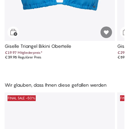
Giselle Triangel Bikini Oberteile
Gisel
€19.97
Mitgliederpreis
*
€29.9
€39.95
Regulärer Preis
€59.9
Wir glauben, dass Ihnen diese gefallen werden
FINAL SALE -50%
FINA