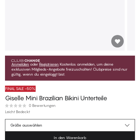
Anmelden
oder
Registrieren
Kostenlos anmelden, um deine
exklusiven Mitglieds-Angebote freizuschalten! Clubpreise sind nur
gültig, wenn du eingeloggt bist.
FINAL SALE -50%
Giselle Mini Brazilian Bikini Unterteile
0 Bewertungen
Leicht Bedeckt
€16.97
Mitgliederpreis
*
Größe auswählen
€33.95
Regulärer Preis
In den Warenkorb