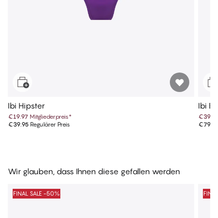
Ibi Hipster
Ibi B
€19.97
Mitgliederpreis
*
€39.9
€39.95
Regulärer Preis
€79.9
Wir glauben, dass Ihnen diese gefallen werden
FINAL SALE -50%
FINA