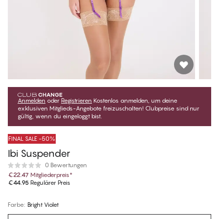
Anmelden
oder
Registrieren
Kostenlos anmelden, um deine
exklusiven Mitglieds-Angebote freizuschalten! Clubpreise sind nur
gültig, wenn du eingeloggt bist.
FINAL SALE -50%
Ibi Suspender
0 Bewertungen
€22.47
Mitgliederpreis
*
€44.95
Regulärer Preis
Farbe
:
Bright Violet