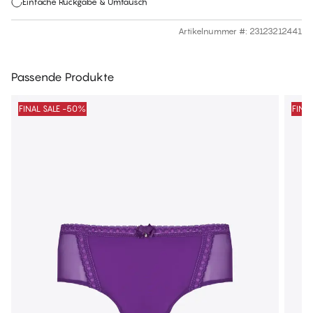
Einfache Rückgabe & Umtausch
Artikelnummer #
:
23123212441
Passende Produkte
FINAL SALE -50%
FINA