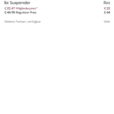
Ibi Suspender
Rose
€22.47
Mitgliederpreis
*
€22.4
€44.95
Regulärer Preis
€44.9
Weitere Farben verfügbar
Weiter