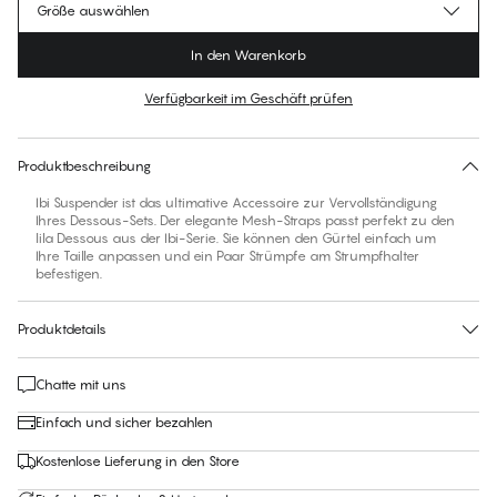
Größe auswählen
In den Warenkorb
Verfügbarkeit im Geschäft prüfen
Für diesen Artikel gibt es keine empfohlene Größe
30 Tage Rückgabe | Kostenlose Lieferung an den Shop
Produktbeschreibung
Ibi Suspender ist das ultimative Accessoire zur Vervollständigung
Ihres Dessous-Sets. Der elegante Mesh-Straps passt perfekt zu den
lila Dessous aus der Ibi-Serie. Sie können den Gürtel einfach um
Ihre Taille anpassen und ein Paar Strümpfe am Strumpfhalter
befestigen.
Produktdetails
Chatte mit uns
Einfach und sicher bezahlen
Kostenlose Lieferung in den Store