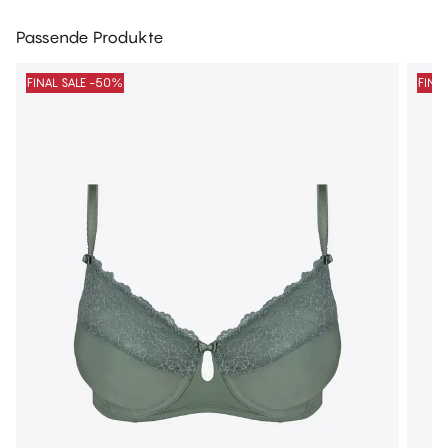
Passende Produkte
FINAL SALE -50%
FINA