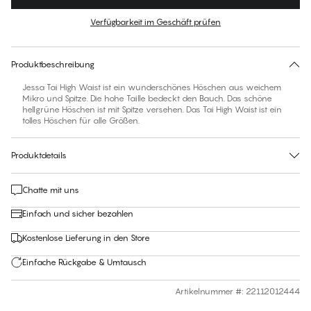
Farbe
:
Green Bay
Verfügbarkeit im Geschäft prüfen
Für diesen Artikel gibt es keine empfohlene Größe
30 Tage Rückgabe | Kostenlose Lieferung an den Shop
Produktbeschreibung
Jessa Tai High Waist ist ein wunderschönes Höschen aus weichem
Mikro und Spitze. Die hohe Taille bedeckt den Bauch. Das schöne
hellgrüne Höschen ist mit Spitze versehen. Das Tai High Waist ist ein
tolles Höschen für alle Größen.
Produktdetails
Chatte mit uns
Einfach und sicher bezahlen
Kostenlose Lieferung in den Store
Einfache Rückgabe & Umtausch
Artikelnummer #
:
22112012444