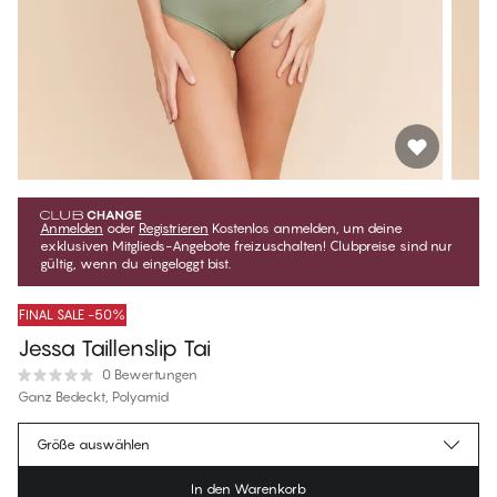
Anmelden
oder
Registrieren
Kostenlos anmelden, um deine
exklusiven Mitglieds-Angebote freizuschalten! Clubpreise sind nur
gültig, wenn du eingeloggt bist.
FINAL SALE -50%
Jessa Taillenslip Tai
0 Bewertungen
Ganz Bedeckt, Polyamid
€19.97
Mitgliederpreis
*
Größe auswählen
€39.95
Regulärer Preis
In den Warenkorb