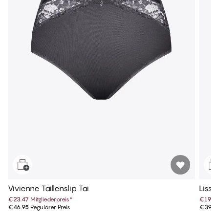
Vivienne Taillenslip Tai
Lissi 
€23.47
Mitgliederpreis
*
€19.9
€46.95
Regulärer Preis
€39.9