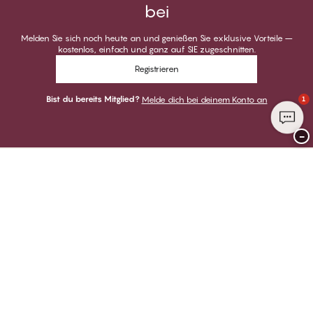
bei
Melden Sie sich noch heute an und genießen Sie exklusive Vorteile –
kostenlos, einfach und ganz auf SIE zugeschnitten.
Registrieren
Bist du bereits Mitglied?
Melde dich bei deinem Konto an
1
−
Danke für deinen Besuch bei
CHANGE Lingerie
ZAHLUNGSARTEN