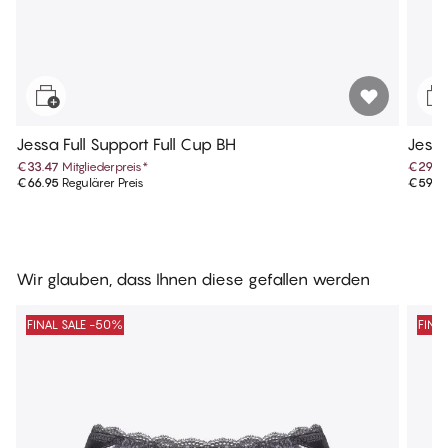
Jessa Full Support Full Cup BH
Jessa
€33.47
Mitgliederpreis
*
€29.9
€66.95
Regulärer Preis
€59.9
Wir glauben, dass Ihnen diese gefallen werden
FINAL SALE -50%
FINA