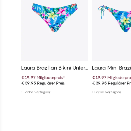
Laura Brazilian Bikini Untert
Laura Mini Brazi
eile
nterteile
€19.97
Mitgliederpreis
*
€19.97
Mitgliederpre
€39.95
Regulärer Preis
€39.95
Regulärer Pr
In den Warenkorb
In den War
1 Farbe verfügbar
1 Farbe verfügbar