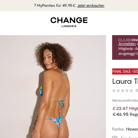
7 MyPanties für 49,95€.
Jetzt einkaufen
Anmelden
Mitglieds-A
eingeloggt b
FINAL SALE -
Laura T
0
Herausnehmbar
€23.47
Mitgl
€46.95
Regu
Farbe
:
Hawa