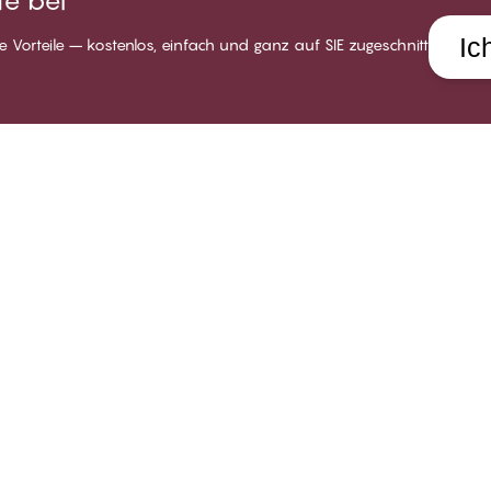
e bei
Ic
 Vorteile – kostenlos, einfach und ganz auf SIE zugeschnitten.
LUB CHANGE
HILFE
UNSE
er Club CHANGE
Lieferung
Über C
dingungen für Mitglieder
Rückgabe
Stores
tglied werden
Geschenkkarten
Karrie
gin
Alle FAQ Themen
Sozial
Kontakt aufnehmen
Impres
Whistleblower-politik
Widerr
B2B