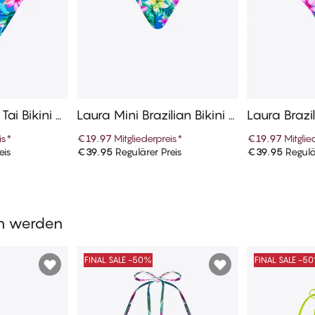
 Tai Bikini U
Laura Mini Brazilian Bikini U
Laura Brazil
nterteile
eile
is
*
€19.97
Mitgliederpreis
*
€19.97
Mitglie
eis
€39.95
Regulärer Preis
€39.95
Regulä
enkorb
In den Warenkorb
In de
en werden
FINAL SALE -50%
FINAL SALE -5