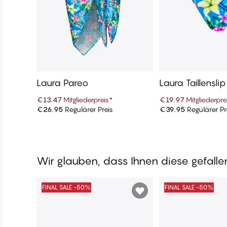
Laura Pareo
Laura Taillenslip
nterteile
€13.47
Mitgliederpreis
*
€19.97
Mitgliederpre
€26.95
Regulärer Preis
€39.95
Regulärer Pr
In den Warenkorb
In den War
Wir glauben, dass Ihnen diese gefall
FINAL SALE -50%
FINAL SALE -50%