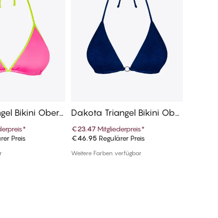
gel Bikini Obert
Dakota Triangel Bikini Ober
Sunny T
teile
eile
derpreis
*
€23.47
Mitgliederpreis
*
€19.97
M
rer Preis
€46.95
Regulärer Preis
€39.95
R
n Warenkorb
In den Warenkorb
r
Weitere Farben verfügbar
Weitere F