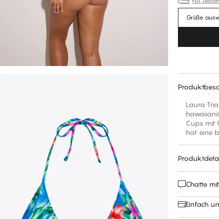
Für diese
Größe aus
Produktbesc
Laura Tria
hawaiianis
Cups mit h
hat eine b
Produktdetai
Chatte mi
Einfach u