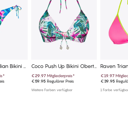
lian Bikini U
Coco Push Up Bikini Oberte
Raven Trian
ile
eile
is
*
€29.97
Mitgliederpreis
*
€19.97
Mitglie
eis
€59.95
Regulärer Preis
€39.95
Regulä
enkorb
In den Warenkorb
In de
Weitere Farben verfügbar
1 Farbe verfügba