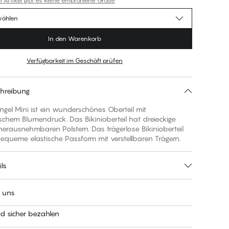
n Artikel gibt es keine empfohlene Größe
wählen
In den Warenkorb
Verfügbarkeit im Geschäft prüfen
hreibung
ngel Mini ist ein wunderschönes Oberteil mit
chem Blumendruck. Das Bikinioberteil hat dreieckige
erausnehmbaren Polstern. Das trägerlose Bikinioberteil
equeme elastische Passform mit verstellbaren Trägern.
ls
t uns
nd sicher bezahlen