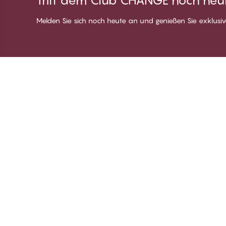
Tritt dem Club CHANGE noch heut
Melden Sie sich noch heute an und genießen Sie exklusive
Danke für deinen
C
Besuch bei
Üb
CHANGE Lingerie
Be
Mi
Lo