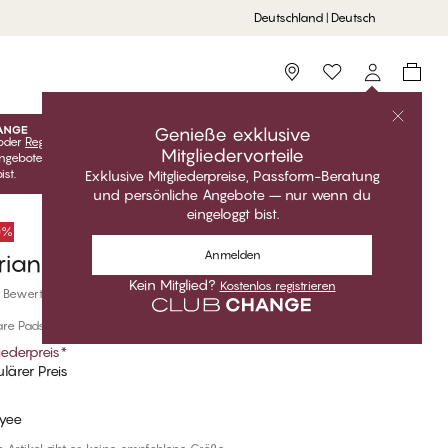
Deutschland | Deutsch
Storefinder
Genieße exklusive
oder
Registrieren
Kostenlos anmelden, um deine exklusiven
Mitgliedervorteile
ngebote freizuschalten! Clubpreise sind nur gültig, wenn du
ist.
Exklusive Mitgliederpreise, Passform-Beratung
und persönliche Angebote – nur wenn du
eingeloggt bist.
50%
Anmelden
riangel Bikini Oberteile
Kein Mitglied?
Kostenlos registrieren
 Bewertungen
e Pads, Ohne Bügel
iederpreis
*
lärer Preis
yee