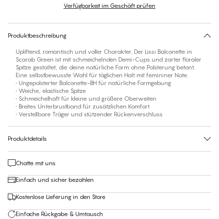
Verfügbarkeit im Geschäft prüfen
Finde deine Größe
30 Tage Rückgabe | Kostenlose Lieferung an den Shop
Produktbeschreibung
Upliftend, romantisch und voller Charakter. Der Lissi Balconette in
Scarab Green ist mit schmeichelnden Demi-Cups und zarter floraler
Spitze gestaltet, die deine natürliche Form ohne Polsterung betont.
Eine selbstbewusste Wahl für täglichen Halt mit femininer Note.
• Ungepolsterter Balconette-BH für natürliche Formgebung
• Weiche, elastische Spitze
• Schmeichelhaft für kleine und größere Oberweiten
• Breites Unterbrustband für zusätzlichen Komfort
• Verstellbare Träger und stützender Rückenverschluss
Produktdetails
Chatte mit uns
Einfach und sicher bezahlen
Kostenlose Lieferung in den Store
Einfache Rückgabe & Umtausch