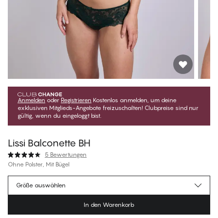
Anmelden
oder
Registrieren
Kostenlos anmelden, um deine
exklusiven Mitglieds-Angebote freizuschalten! Clubpreise sind nur
gültig, wenn du eingeloggt bist.
Lissi Balconette BH
5 Bewertungen
Ohne Polster, Mit Bügel
€62.95
Mitgliederpreis
*
Größe auswählen
€69.95
Regulärer Preis
In den Warenkorb
Farbe
:
Scarab