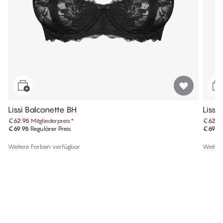
Lissi Balconette BH
Lissi
€62.95
Mitgliederpreis
*
€62.9
€69.95
Regulärer Preis
€69.9
Weitere Farben verfügbar
Weiter