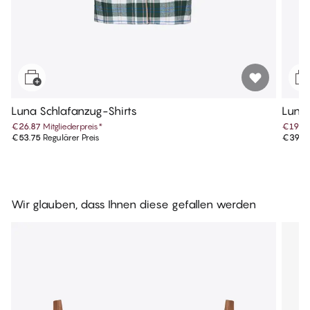
Luna Schlafanzug-Shirts
Luna
€26.87
Mitgliederpreis
*
€19.9
€53.75
Regulärer Preis
€39.9
Wir glauben, dass Ihnen diese gefallen werden