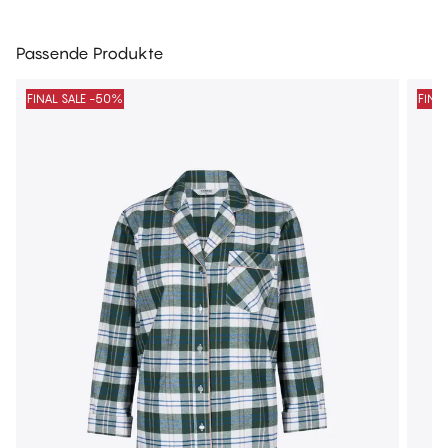
Passende Produkte
FINAL SALE -50%
FINA