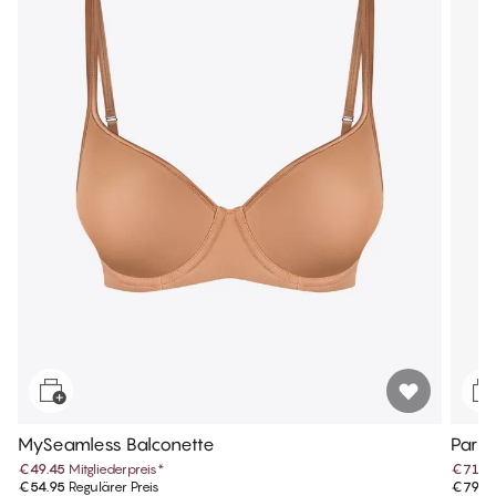
MySeamless Balconette
Park
€49.45
Mitgliederpreis
*
€71.9
€54.95
Regulärer Preis
€79.9