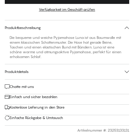
Farbe
:
Tartan Check
Verfügbarkeit im Geschäft prüfen
Für diesen Artikel gibt es keine empfohlene Größe
30 Tage Rückgabe | Kostenlose Lieferung an den Shop
Produktbeschreibung
Die bequeme und weiche Pyjamahose Luna ist aus Baumwolle mit
einem klassischen Schottenmuster. Die Hose hat gerade Beine,
Taschen und einen elastischen Bund mit Bändern. Luna ist eine
schöne warme und atmungsaktive Pyjamahose, perfekt für einen
erholsamen Schlaf.
Produktdetails
Chatte mit uns
Einfach und sicher bezahlen
Kostenlose Lieferung in den Store
Einfache Rückgabe & Umtausch
Artikelnummer #
:
23253133131