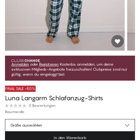
Anmelden
oder
Registrieren
Kostenlos anmelden, um deine
exklusiven Mitglieds-Angebote freizuschalten! Clubpreise sind nur
gültig, wenn du eingeloggt bist.
FINAL SALE -50%
Luna Langarm Schlafanzug-Shirts
0 Bewertungen
Baumwolle
€24.97
Mitgliederpreis
*
Größe auswählen
€49.95
Regulärer Preis
In den Warenkorb