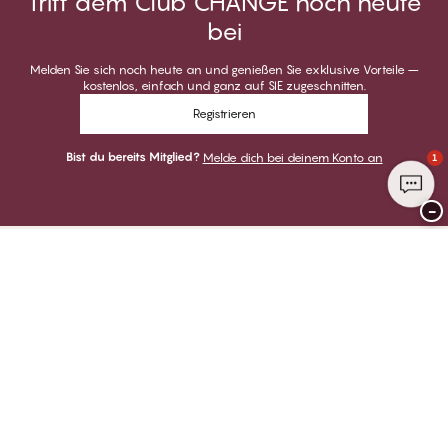
Tritt dem Club CHANGE noch heute
bei
Melden Sie sich noch heute an und genießen Sie exklusive Vorteile –
kostenlos, einfach und ganz auf SIE zugeschnitten.
Registrieren
Bist du bereits Mitglied?
Melde dich bei deinem Konto an
1
−
Danke für deinen Besuch bei
CHANGE Lingerie
ZAHLUNGSARTEN