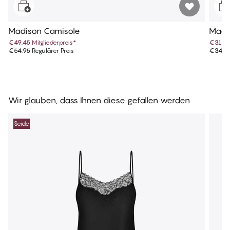
Madison Camisole
Madi
€49.45
Mitgliederpreis
*
€31.4
€54.95
Regulärer Preis
€34.9
Wir glauben, dass Ihnen diese gefallen werden
Seide