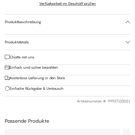
Verfügbarkeit im Geschäft prüfen
Für diesen Artikel gibt es keine empfohlene Größe
30 Tage Rückgabe | Kostenlose Lieferung an den Shop
Produktbeschreibung
Produktdetails
Chatte mit uns
Einfach und sicher bezahlen
Kostenlose Lieferung in den Store
Einfache Rückgabe & Umtausch
Artikelnummer #
:
99937133021
Passende Produkte