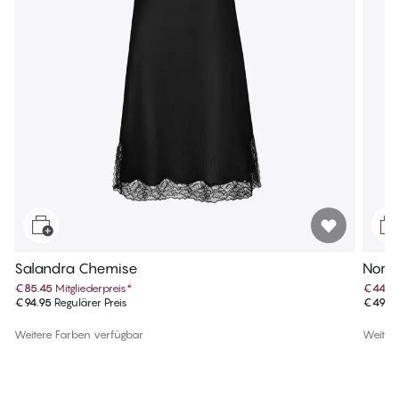
Salandra Chemise
Nora
€85.45
Mitgliederpreis
*
€44.9
€94.95
Regulärer Preis
€49.9
Weitere Farben verfügbar
Weiter