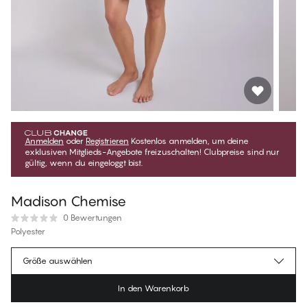
Anmelden
oder
Registrieren
Kostenlos anmelden, um deine
exklusiven Mitglieds-Angebote freizuschalten! Clubpreise sind nur
gültig, wenn du eingeloggt bist.
Madison Chemise
0 Bewertungen
Polyester
€62.95
Mitgliederpreis
*
Größe auswählen
€69.95
Regulärer Preis
In den Warenkorb
Farbe
:
Black Beauty