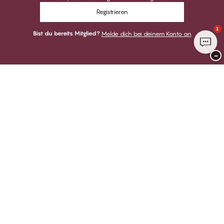
Registrieren
1
Bist du bereits Mitglied?
Melde dich bei deinem Konto an
−
Danke für deinen Besuch bei
CHANGE Lingerie
ZAHLUNGSARTEN
WIR VERSENDEN MIT