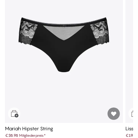
Mariah Hipster String
Lissi 
€35.95
Mitgliederpreis
*
€19.9