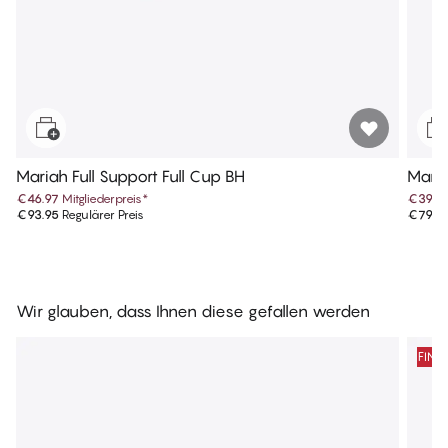
Mariah Full Support Full Cup BH
Maria
€46.97
Mitgliederpreis
*
€39.9
€93.95
Regulärer Preis
€79.9
Wir glauben, dass Ihnen diese gefallen werden
FINA