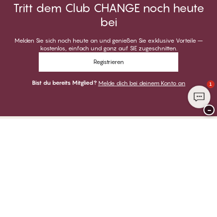
Tritt dem Club CHANGE noch heute
bei
Melden Sie sich noch heute an und genießen Sie exklusive Vorteile –
kostenlos, einfach und ganz auf SIE zugeschnitten.
Registrieren
Bist du bereits Mitglied?
Melde dich bei deinem Konto an
1
−
Danke für deinen Besuch bei
CHANGE Lingerie
ZAHLUNGSARTEN