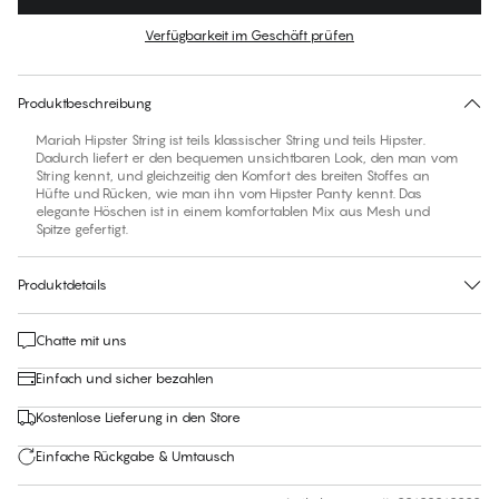
Farbe
:
Flint Stone
Verfügbarkeit im Geschäft prüfen
Für diesen Artikel gibt es keine empfohlene Größe
30 Tage Rückgabe | Kostenlose Lieferung an den Shop
Produktbeschreibung
Mariah Hipster String ist teils klassischer String und teils Hipster.
Dadurch liefert er den bequemen unsichtbaren Look, den man vom
String kennt, und gleichzeitig den Komfort des breiten Stoffes an
Hüfte und Rücken, wie man ihn vom Hipster Panty kennt. Das
elegante Höschen ist in einem komfortablen Mix aus Mesh und
Spitze gefertigt.
Produktdetails
Chatte mit uns
Einfach und sicher bezahlen
Kostenlose Lieferung in den Store
Einfache Rückgabe & Umtausch