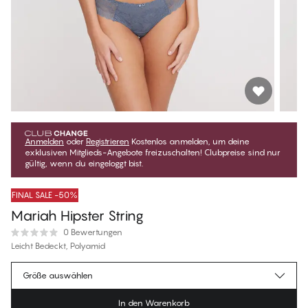
Anmelden
oder
Registrieren
Kostenlos anmelden, um deine
exklusiven Mitglieds-Angebote freizuschalten! Clubpreise sind nur
gültig, wenn du eingeloggt bist.
FINAL SALE -50%
Mariah Hipster String
0 Bewertungen
Leicht Bedeckt, Polyamid
€19.97
Mitgliederpreis
*
Größe auswählen
€39.95
Regulärer Preis
In den Warenkorb