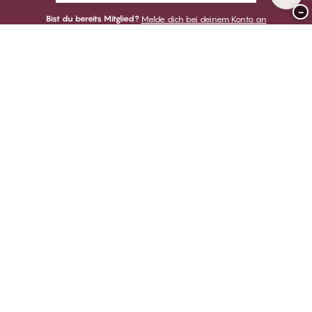
−
Bist du bereits Mitglied?
Melde dich bei deinem Konto an
Danke für deinen Besuch bei
CHANGE Lingerie
ZAHLUNGSARTEN
WIR VERSENDEN MIT
Club CHANGE