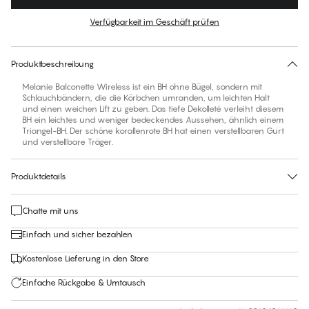
Farbe
:
Rose of Sharon
Verfügbarkeit im Geschäft prüfen
Für diesen Artikel gibt es keine empfohlene Größe
30 Tage Rückgabe | Kostenlose Lieferung an den Shop
Produktbeschreibung
Melanie Balconette Wireless ist ein BH ohne Bügel, sondern mit
Schlauchbändern, die die Körbchen umranden, um leichten Halt
und einen weichen Lift zu geben. Das tiefe Dekolleté verleiht diesem
BH ein leichtes und weniger bedeckendes Aussehen, ähnlich einem
Triangel-BH. Der schöne korallenrote BH hat einen verstellbaren Gurt
und verstellbare Träger.
Produktdetails
Chatte mit uns
Einfach und sicher bezahlen
Kostenlose Lieferung in den Store
Einfache Rückgabe & Umtausch