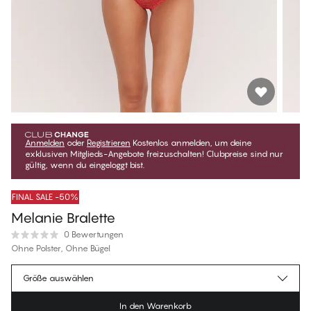
Anmelden
oder
Registrieren
Kostenlos anmelden, um deine
exklusiven Mitglieds-Angebote freizuschalten! Clubpreise sind nur
gültig, wenn du eingeloggt bist.
FINAL SALE -50%
Melanie Bralette
0 Bewertungen
Ohne Polster, Ohne Bügel
€26.87
Mitgliederpreis
*
Größe auswählen
€53.75
Regulärer Preis
In den Warenkorb