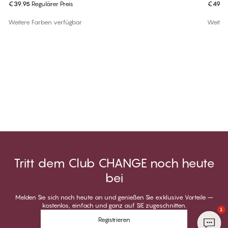
€39.95
Regulärer Preis
€49.9
Weitere Farben verfügbar
Weiter
Tritt dem Club CHANGE noch heute
bei
Melden Sie sich noch heute an und genießen Sie exklusive Vorteile –
kostenlos, einfach und ganz auf SIE zugeschnitten.
1
Registrieren