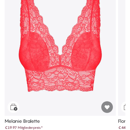
Melanie Bralette
Flore
€19.97
Mitgliederpreis
*
€44.9