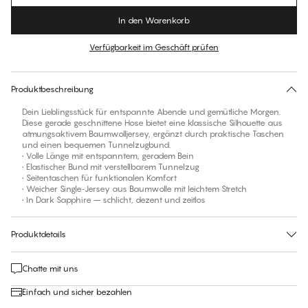
In den Warenkorb
Verfügbarkeit im Geschäft prüfen
Für diesen Artikel gibt es keine empfohlene Größe
30 Tage Rückgabe | Kostenlose Lieferung an den Shop
Produktbeschreibung
Dein Lieblingsstück für entspannte Abende und gemütliche Morgen.
Diese gerade geschnittene Hose bietet eine klassische Silhouette aus
atmungsaktivem Baumwolljersey, ergänzt durch praktische Taschen
und einen bequemen Tunnelzugbund.
• Volle Länge mit entspanntem, geradem Bein
• Elastischer Bund mit verstellbarem Tunnelzug
• Seitentaschen für funktionalen Komfort
• Weicher Single‑Jersey aus Baumwolle mit leichtem Stretch
• In Dark Sapphire – schlicht, dezent und zeitlos
Produktdetails
Chatte mit uns
Einfach und sicher bezahlen