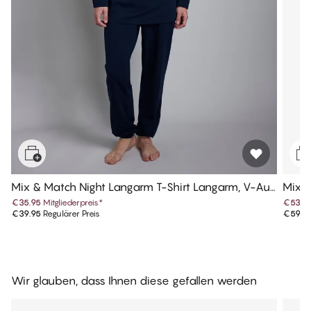
Mix & Match Night Langarm T-Shirt Langarm, V-Aus
Mix 
schnitt
€35.95
Mitgliederpreis
*
€53.9
€39.95
Regulärer Preis
€59.9
Wir glauben, dass Ihnen diese gefallen werden