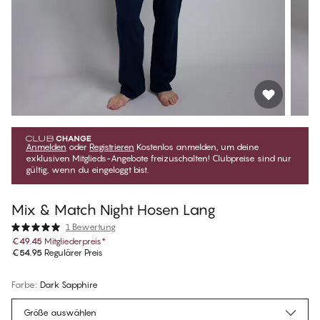
Anmelden
oder
Registrieren
Kostenlos anmelden, um deine
exklusiven Mitglieds-Angebote freizuschalten! Clubpreise sind nur
gültig, wenn du eingeloggt bist.
Mix & Match Night Hosen Lang
1 Bewertung
€49.45
Mitgliederpreis
*
€54.95
Regulärer Preis
Farbe
:
Dark Sapphire
Größe auswählen