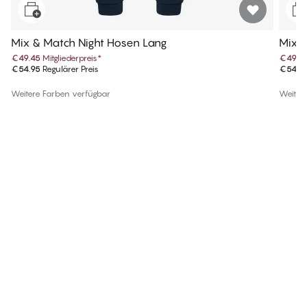
Mix & Match Night Hosen Lang
Mix &
€49.45
Mitgliederpreis
*
€49.4
€54.95
Regulärer Preis
€54.9
Weitere Farben verfügbar
Weiter