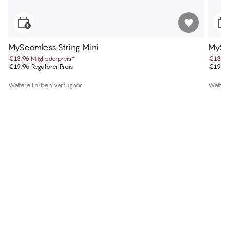
MySeamless String Mini
MySea
€13.96
Mitgliederpreis
*
€13.96
€19.95
Regulärer Preis
€19.9
Weitere Farben verfügbar
Weiter