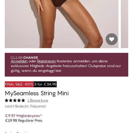
Anmelden
oder
Registrieren
Kostenlos anmelden, um deine
exklusiven Mitglieds-Angebote freizuschalten! Clubpreise sind nur
gültig, wenn du eingeloggt bist.
FINAL SALE -50%
3 für €34,95
MySeamless String Mini
1 Bewertung
Leicht Bedeckt, Polyamid
€9.97
Mitgliederpreis
*
€19.95
Regulärer Preis