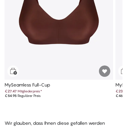
MySeamless Full-Cup
MySea
€27.47
Mitgliederpreis
*
€23.4
€54.95
Regulärer Preis
€46.9
Wir glauben, dass Ihnen diese gefallen werden