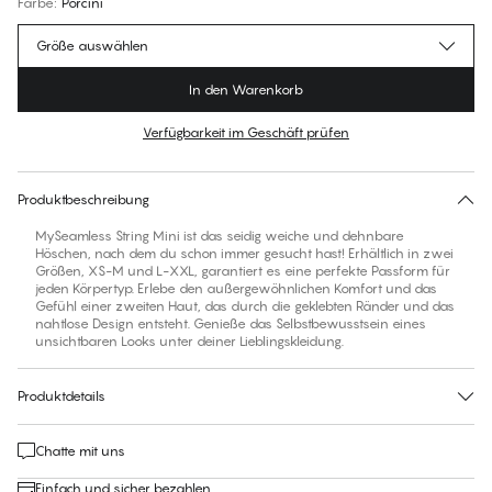
Farbe
:
Porcini
Größe auswählen
In den Warenkorb
Verfügbarkeit im Geschäft prüfen
Für diesen Artikel gibt es keine empfohlene Größe
30 Tage Rückgabe | Kostenlose Lieferung an den Shop
Produktbeschreibung
MySeamless String Mini ist das seidig weiche und dehnbare
Höschen, nach dem du schon immer gesucht hast! Erhältlich in zwei
Größen, XS-M und L-XXL, garantiert es eine perfekte Passform für
jeden Körpertyp. Erlebe den außergewöhnlichen Komfort und das
Gefühl einer zweiten Haut, das durch die geklebten Ränder und das
nahtlose Design entsteht. Genieße das Selbstbewusstsein eines
unsichtbaren Looks unter deiner Lieblingskleidung.
Produktdetails
Chatte mit uns
Einfach und sicher bezahlen