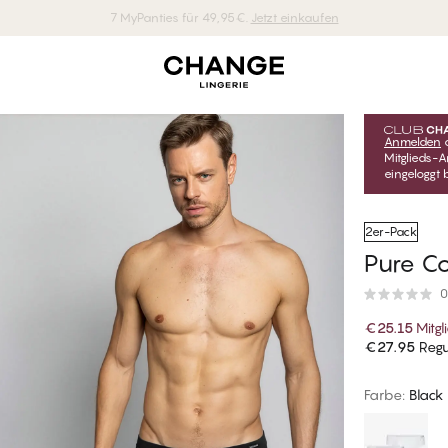
Kostenlose Lieferung ab 70 EUR einkaufen
Anmelden
Mitglieds-A
eingeloggt b
2er-Pack
Pure C
0
€25.15
Mitgl
€27.95
Regul
Farbe
:
Black