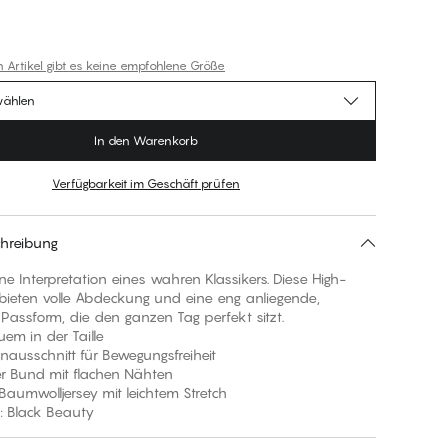
n Artikel gibt es keine empfohlene Größe
wählen
In den Warenkorb
Verfügbarkeit im Geschäft prüfen
hreibung
e Interpretation eines wahren Klassikers. Diese High-
 bieten volle Abdeckung und eine eng anliegende,
Passform, die den ganzen Tag perfekt sitzt.
uem in der Taille
inausschnitt für Bewegungsfreiheit
her Bund mit flachen Nähten
Baumwolljersey mit leichtem Stretch
: Black Beauty