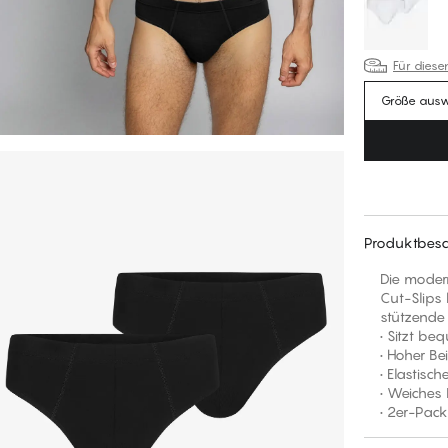
Für diese
Größe aus
Produktbesc
Die modern
Cut-Slips
stützende 
• Sitzt beq
• Hoher Be
• Elastisc
• Weiches 
• 2er-Pack