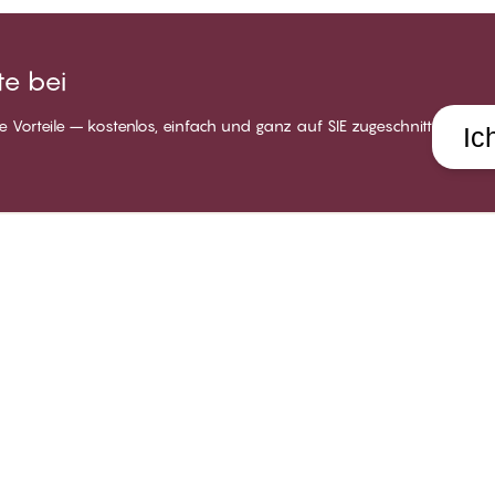
e bei
 Vorteile – kostenlos, einfach und ganz auf SIE zugeschnitten.
Ic
LUB CHANGE
HILFE
UNSE
er Club CHANGE
Lieferung
Über C
dingungen für Mitglieder
Rückgabe
Stores
tglied werden
Geschenkkarten
Karrie
gin
Alle FAQ Themen
Sozial
Kontakt aufnehmen
Impres
Whistleblower-politik
Widerr