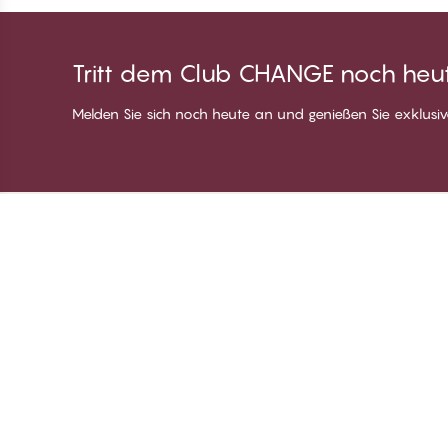
Tritt dem Club CHANGE noch heut
Melden Sie sich noch heute an und genießen Sie exklusive
Danke für deinen
C
Besuch bei
Üb
CHANGE Lingerie
Be
Mi
Lo