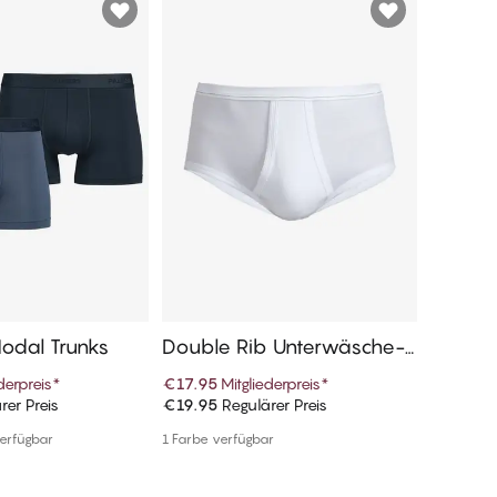
2er-Pac
Modal Trunks
Double Rib Unterwäsche-S
Authen
lips
derpreis
*
€17.95
Mitgliederpreis
*
€35.95
M
rer Preis
€19.95
Regulärer Preis
€39.95
R
n Warenkorb
In den Warenkorb
erfügbar
1 Farbe verfügbar
Weitere F