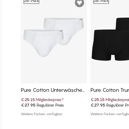
2er-Pack
2er-Pack
Pure Cotton Unterwäsche-
Pure Cotton Tru
Slips
€25.15
Mitgliederpreis
*
€25.15
Mitgliederpre
€27.95
Regulärer Preis
€27.95
Regulärer Pr
In den Warenkorb
In den War
Weitere Farben verfügbar
Weitere Farben verfügb