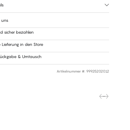
ls
t uns
nd sicher bezahlen
 Lieferung in den Store
Rückgabe & Umtausch
Artikelnummer #
:
99925202012