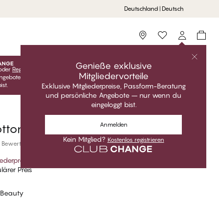
Deutschland | Deutsch
Storefinder
Genieße exklusive
oder
Registrieren
Kostenlos anmelden, um deine exklusiven
Mitgliedervorteile
ngebote freizuschalten! Clubpreise sind nur gültig, wenn du
ist.
Exklusive Mitgliederpreise, Passform-Beratung
und persönliche Angebote – nur wenn du
eingeloggt bist.
Anmelden
otton Unterwäsche-Slips
Kein Mitglied?
Kostenlos registrieren
 Bewertungen
iederpreis
*
ärer Preis
 Beauty