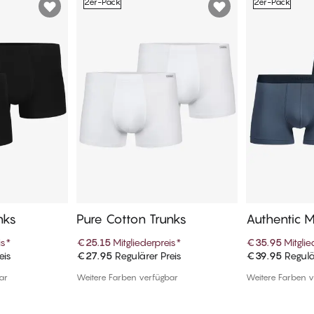
2er-Pack
2er-Pack
nks
Pure Cotton Trunks
Authentic 
is
*
€25.15
Mitgliederpreis
*
€35.95
Mitglie
eis
€27.95
Regulärer Preis
€39.95
Regulä
enkorb
In den Warenkorb
In de
ar
Weitere Farben verfügbar
Weitere Farben v