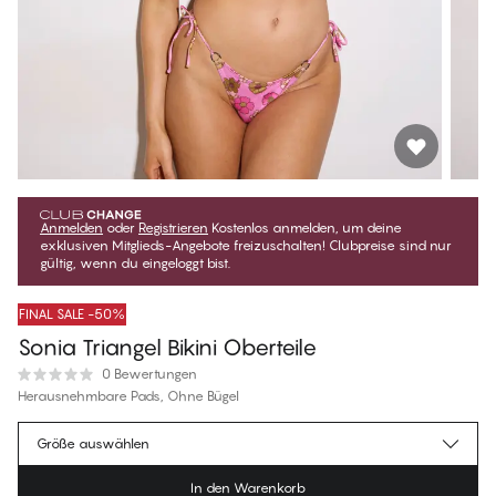
Anmelden
oder
Registrieren
Kostenlos anmelden, um deine
exklusiven Mitglieds-Angebote freizuschalten! Clubpreise sind nur
gültig, wenn du eingeloggt bist.
FINAL SALE -50%
Sonia Triangel Bikini Oberteile
0 Bewertungen
Herausnehmbare Pads, Ohne Bügel
€23.47
Mitgliederpreis
*
Größe auswählen
€46.95
Regulärer Preis
In den Warenkorb