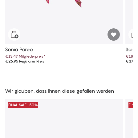
Sonia Pareo
Sonia
€13.47
Mitgliederpreis
*
€18.9
€26.95
Regulärer Preis
€37.9
Wir glauben, dass Ihnen diese gefallen werden
FINAL SALE -50%
FINA