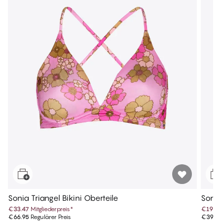
Sonia Triangel Bikini Oberteile
Sonia 
€33.47
Mitgliederpreis
*
€19.9
€66.95
Regulärer Preis
€39.9