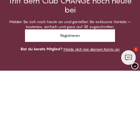
Tritt dem Club CHANGE noch heute
bei
Melden Sie sich noch heute an und genießen Sie exklusive Vorteile –
kostenlos, einfach und ganz auf SIE zugeschnitten.
Registrieren
Bist du bereits Mitglied?
Melde dich bei deinem Konto an
1
−
Danke für deinen Besuch bei
CHANGE Lingerie
ZAHLUNGSARTEN