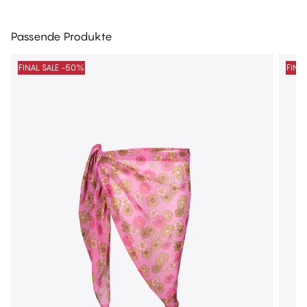
Passende Produkte
FINAL SALE -50%
FINA