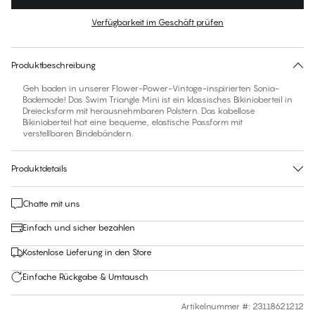
Farbe
:
Tropical Rain
Verfügbarkeit im Geschäft prüfen
Für diesen Artikel gibt es keine empfohlene Größe
30 Tage Rückgabe | Kostenlose Lieferung an den Shop
Produktbeschreibung
Geh baden in unserer Flower-Power-Vintage-inspirierten Sonia-
Bademode! Das Swim Triangle Mini ist ein klassisches Bikinioberteil in
Dreiecksform mit herausnehmbaren Polstern. Das kabellose
Bikinioberteil hat eine bequeme, elastische Passform mit
verstellbaren Bindebändern.
Produktdetails
Chatte mit uns
Einfach und sicher bezahlen
Kostenlose Lieferung in den Store
Einfache Rückgabe & Umtausch
Artikelnummer #
:
23118621212