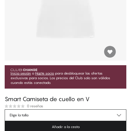
Inicia sesión
o
Hazte socio
para desbloquear las ofertas
exclusivas para socios. Los precios del Club solo son válidos
cuando estás conectado.
Smart Camiseta de cuello en V
0 reseñas
€20.65
Precio para socios
*
Elige la talla
€22.95
Precio regular
Añadir a la cesta
Color
:
Brilliant White