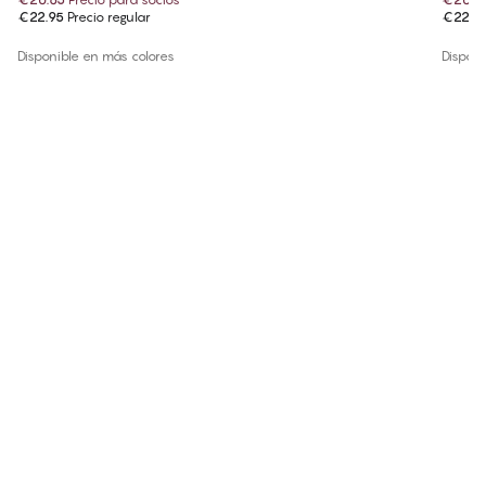
€22.95
Precio regular
€22.9
Disponible en más colores
Disponi