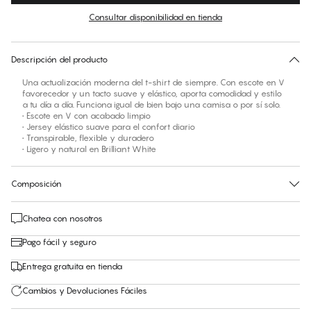
Consultar disponibilidad en tienda
No hay talla sugerida para este artículo
30 días de devolución | Envío gratuito a la tienda
Descripción del producto
Una actualización moderna del t-shirt de siempre. Con escote en V
favorecedor y un tacto suave y elástico, aporta comodidad y estilo
a tu día a día. Funciona igual de bien bajo una camisa o por sí solo.
• Escote en V con acabado limpio
• Jersey elástico suave para el confort diario
• Transpirable, flexible y duradero
• Ligero y natural en Brilliant White
Composición
Chatea con nosotros
Pago fácil y seguro
Entrega gratuita en tienda
Cambios y Devoluciones Fáciles