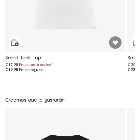
Smart Tank Top
Smart
€17.95
Precio para socios
*
€20.6
€19.95
Precio regular
€22.9
Creemos que le gustarán