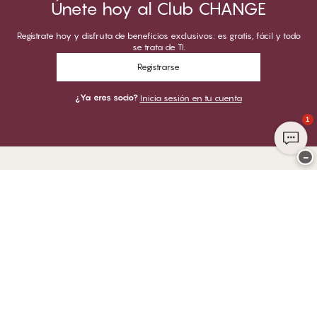
Únete hoy al Club CHANGE
Regístrate hoy y disfruta de beneficios exclusivos: es gratis, fácil y todo
se trata de TI.
Registrarse
¿Ya eres socio?
Inicia sesión en tu cuenta
1
−
Gracias por visitar
CHANGE Lingerie
PUEDES PAGAR CON