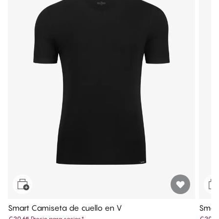
Smart Camiseta de cuello en V
Smart
€20.65
Precio para socios
*
€20.6