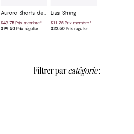
Aurora Shorts de
Lissi String
pyjama
$49.75
Prix membre
*
$11.25
Prix membre
*
$99.50
Prix régulier
$22.50
Prix régulier
Ajouter au panier
Ajouter au panier
Filtrer par
catégorie
:
de bain
Nachtwäsche
nant
Acheter maintenant
nant
Acheter maintenant