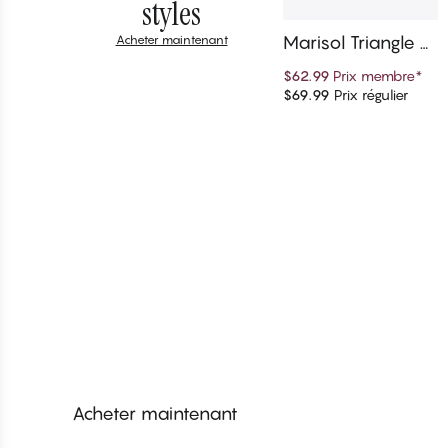
styles
Acheter maintenant
Marisol Triangle H
aut de bikini
$62.99
Prix membre
*
$69.99
Prix régulier
Ajouter au panier
Lingerie
Maillots 
Acheter maintenant
Acheter mainte
Acheter maintenant
Acheter mainte
Acheter maintenant