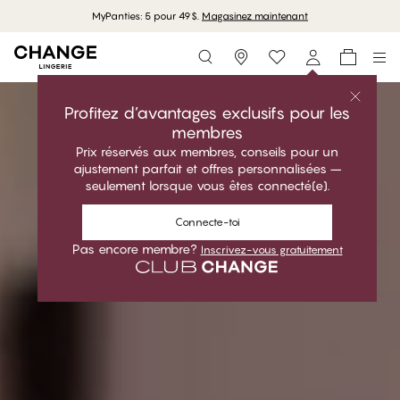
MyPanties: 5 pour 49$.
Magasinez maintenant
Storefinder
Magasiner maintenant
Profitez d’avantages exclusifs pour les
membres
Prix réservés aux membres, conseils pour un
ajustement parfait et offres personnalisées –
seulement lorsque vous êtes connecté(e).
Connecte-toi
Pas encore membre?
Inscrivez-vous gratuitement