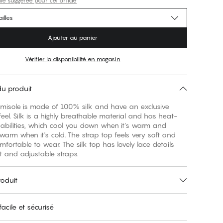
lle suggérée pour cet article
illes
Ajouter au panier
Vérifier la disponibilité en magasin
du produit
misole is made of 100% silk and have an exclusive
eel. Silk is a highly breathable material and has heat-
 abilities, which cool you down when it's warm and
arm when it's cold. The strap top feels very soft and
mfortable to wear. The silk top has lovely lace details
nt and adjustable straps.
roduit
acile et sécurisé