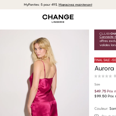
MyPanties: 5 pour 49$.
Magasinez maintenant
Connecte-t
offres exc
valides lor
FINAL SALE -
Aurora
0
Soie
$49.75
Prix
$99.50
Prix r
Couleur
:
San