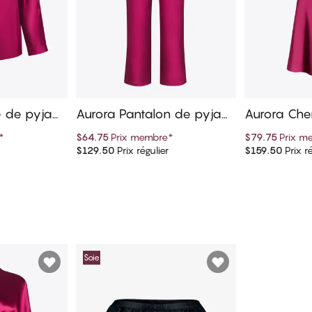
e de pyjam
Aurora Pantalon de pyjam
Aurora Ch
a
*
$64.75
Prix membre
*
$79.75
Prix m
$129.50
Prix régulier
$159.50
Prix ré
panier
Ajouter au panier
Ajout
Soie