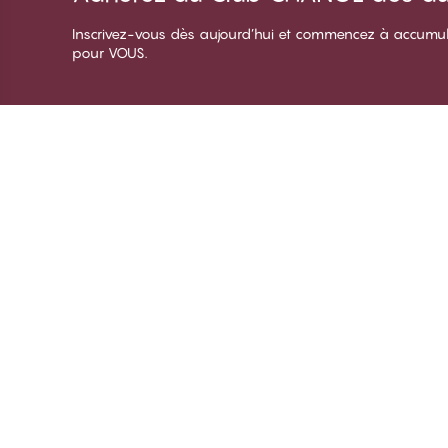
Inscrivez-vous dès aujourd’hui et commencez à accumuler 
pour VOUS.
Merci de visiter
C
CHANGE Lingerie
À 
Te
De
Co