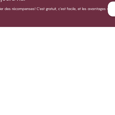
des récompenses! C’est gratuit, c’est facile, et les avantages sont
LUB CHANGE
SERVICE
NOTRE
propos du Club CHANGE
Livraison
À prop
rmes et conditions d'adhésion
Retours
Magasi
venir membre
Essayez un ajustement de soutien-
Carriè
gorge
nnectez-vous
Respons
Tous les sujets de la FAQ
B2B
Prenez contact
Politique de dénonciation