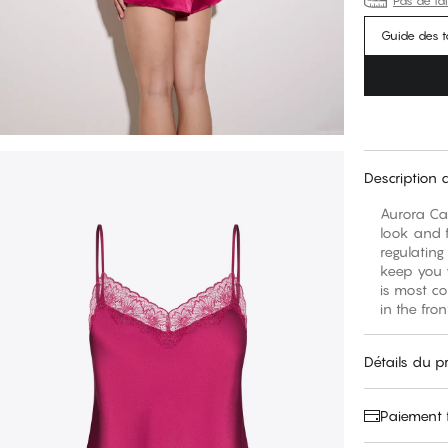
Pas de tai
Guide des ta
Description 
Aurora Ca
look and f
regulating
keep you w
is most co
in the fro
Détails du p
Paiement f