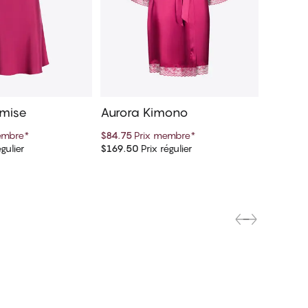
emise
Aurora Kimono
embre
*
$84.75
Prix membre
*
gulier
$169.50
Prix régulier
er au panier
Ajouter au panier