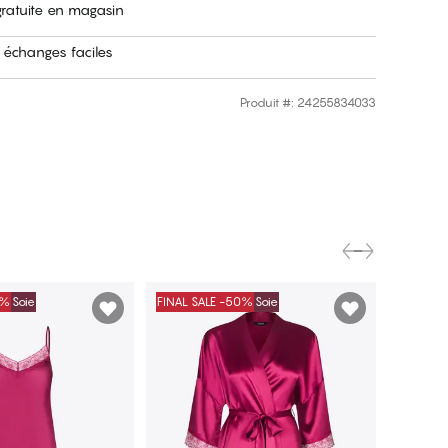
gratuite en magasin
 échanges faciles
Produit #
:
24255834033
0%
Soie
FINAL SALE -50%
Soie