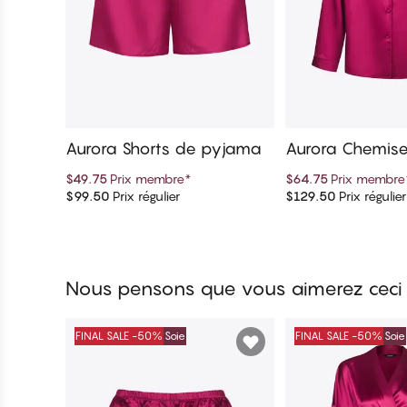
Aurora Shorts de pyjama
Aurora Chemis
a
$49.75
Prix membre
*
$64.75
Prix membre
$99.50
Prix régulier
$129.50
Prix régulier
Ajouter au panier
Ajouter au 
Nous pensons que vous aimerez ceci
FINAL SALE -50%
Soie
FINAL SALE -50%
Soie