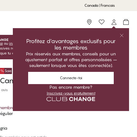
Canada | Francais
Storefinder
Profitez d’avantages exclusifs pour
oi
ou
inscris-toi
inscris-toi gratuitement pour profiter de tes
les membres
lusives réservées aux membres! Les prix Club sont uniquement
sque tu es connecté(e).
Prix réservés aux membres, conseils pour un
ajustement parfait et offres personnalisées –
seulement lorsque vous êtes connecté(e).
50%
Soie
Connecte-toi
 Camisole
Pas encore membre?
 avis
Inscrivez-vous gratuitement
 membre
*
égulier
gria