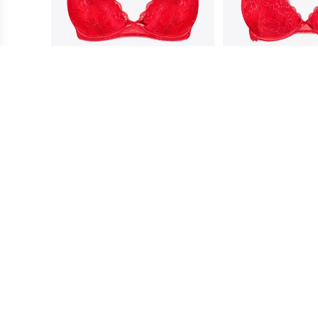
Dawn Balconette Soutien-
Dawn Push Up S
gorge
ge
$54.75
Prix membre
*
$49.75
Prix membre
$109.50
Prix régulier
$99.50
Prix régulier
Ajouter au panier
Ajouter au 
Nous pensons que vous aimerez ceci
FINAL SALE -50%