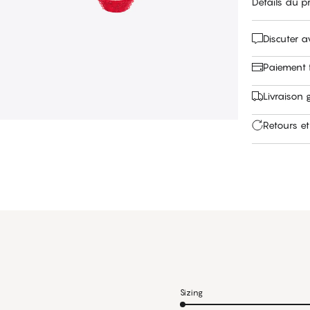
Détails du p
Discuter 
Paiement f
Livraison 
Retours et
Sizing