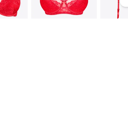
outien-gor
Dawn Full Support Shaper
Dawn Susp
Soutien-gorge
*
$59.75
Prix membre
*
$17.25
Prix m
$119.50
Prix régulier
$34.50
Prix rég
panier
Ajouter au panier
Ajout
FINAL SALE -50%