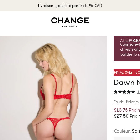
Livraison gratuite à partir de 95 CAD
Connecte-t
offres exc
valides lor
FINAL SALE -
Dawn Mi
1
Faible, Polyam
$13.75
Prix
$27.50
Prix r
Couleur
:
Sal