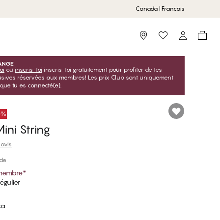
Canada | Francais
Storefinder
oi
ou
inscris-toi
inscris-toi gratuitement pour profiter de tes
lusives réservées aux membres! Les prix Club sont uniquement
sque tu es connecté(e).
50%
ni String
 avis
ide
 membre
*
égulier
sa