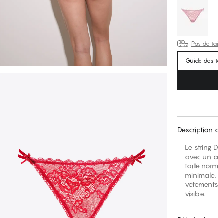
Pas de tai
Guide des ta
Description 
Le string 
avec un aj
taille nor
minimale. 
vêtements 
visible.