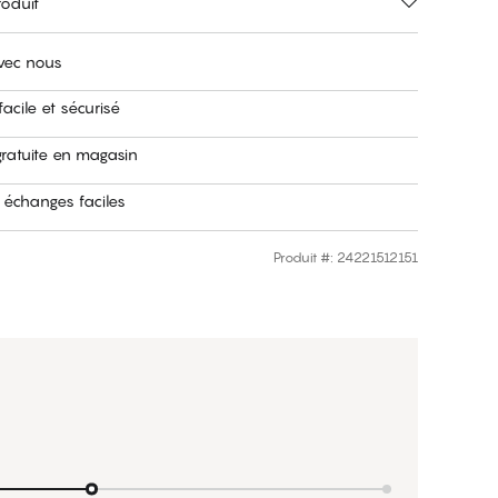
roduit
avec nous
acile et sécurisé
gratuite en magasin
 échanges faciles
Produit #
:
24221512151