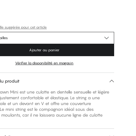
lle suggérée pour cet article
illes
Ajouter au panier
Vérifier la disponibilité en magasin
du produit
Dawn Mini est une culotte en dentelle sensuelle et légère
ustement confortable et élastique. Le string a une
male et un devant en V et offre une couverture
Le mini string est le compagnon idéal sous des
moulants, car il ne laissera aucune ligne de culotte