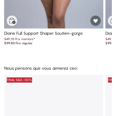
Diane Full Support Shaper Soutien-gorge
Diane
$49.75
Prix membre
*
$49.75
$99.50
Prix régulier
$99.50
Nous pensons que vous aimerez ceci
FINAL SALE -50%
FINA