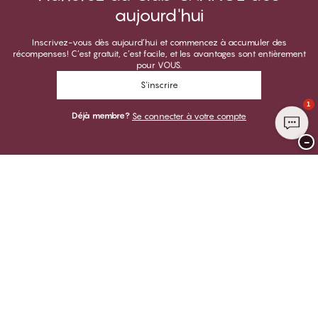
aujourd'hui
Inscrivez-vous dès aujourd’hui et commencez à accumuler des
récompenses! C’est gratuit, c’est facile, et les avantages sont entièrement
pour VOUS.
S'inscrire
1
Déjà membre?
Se connecter à votre compte
−
Merci de visiter
CHANGE Lingerie
VOUS POUVEZ PAYER AVEC