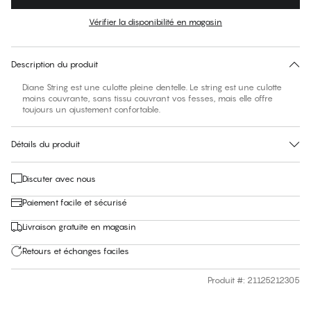
Couleur
:
Angel White
Vérifier la disponibilité en magasin
Pas de taille suggérée pour cet article
30 jours de retour
Description du produit
Diane String est une culotte pleine dentelle. Le string est une culotte
moins couvrante, sans tissu couvrant vos fesses, mais elle offre
toujours un ajustement confortable.
Détails du produit
Discuter avec nous
Paiement facile et sécurisé
Livraison gratuite en magasin
Retours et échanges faciles
Produit #
:
21125212305