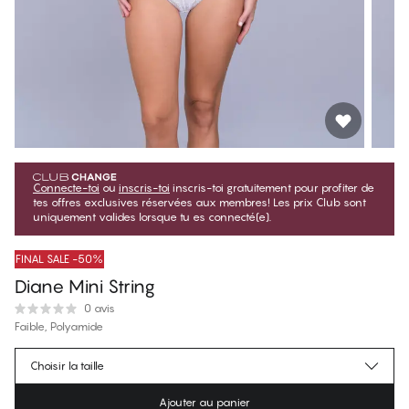
Connecte-toi
ou
inscris-toi
inscris-toi gratuitement pour profiter de
tes offres exclusives réservées aux membres! Les prix Club sont
uniquement valides lorsque tu es connecté(e).
FINAL SALE -50%
Diane Mini String
0 avis
Faible, Polyamide
$9.75
Prix membre
*
Choisir la taille
$19.50
Prix régulier
Ajouter au panier