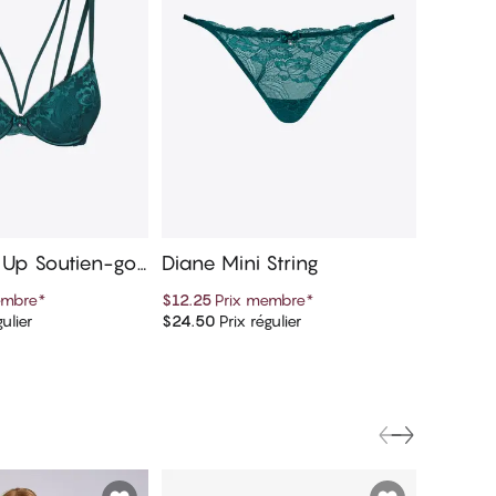
 Up Soutien-gor
Diane Mini String
Diane H
embre
*
$12.25
Prix membre
*
$13.75
P
ulier
$24.50
Prix régulier
$27.50
Pr
er au panier
Ajouter au panier