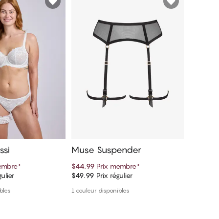
ssi
Muse Suspender
Stella
embre
*
$44.99
Prix membre
*
$44.99
P
ulier
$49.99
Prix régulier
$49.99
Pr
er au panier
Ajouter au panier
bles
1 couleur disponibles