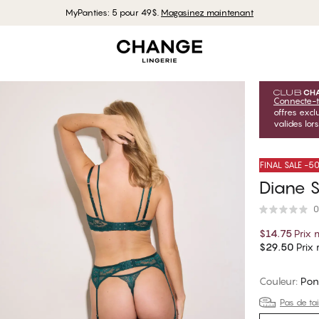
MyPanties: 5 pour 49$.
Magasinez maintenant
Connecte-t
offres exc
valides lor
FINAL SALE -
Diane 
0
$14.75
Prix
$29.50
Prix r
Couleur
:
Pon
Pas de tai