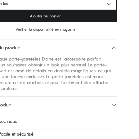
illes
Ajouter au panier
Vérifier la disponibilité en magasin
du produit
que porte-jarretelles Diane est l'accessoire parfait
us souhaitez obtenir un look plus sensuel. Le porte-
s vert est orné de détails en dentelle magnifiques, ce qui
e une touche exclusive. Le porte-jarretelles est muni
eture à trois crochets et peut facilement être attaché
préférés.
roduit
avec nous
acile et sécurisé