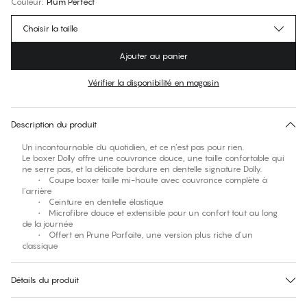
Couleur
:
Plum Perfect
Choisir la taille
Ajouter au panier
Vérifier la disponibilité en magasin
Pas de taille suggérée pour cet article
30 jours de retour
Description du produit
Un incontournable du quotidien, et ce n’est pas pour rien.
Le boxer Dolly offre une couvrance douce, une taille confortable qui
ne serre pas, et la délicate bordure en dentelle signature Dolly.
• Coupe boxer taille mi-haute avec couvrance complète à
l’arrière
• Ceinture en dentelle élastique
• Microfibre douce et extensible pour un confort tout au long
de la journée
• Offert en Prune Parfaite, une version plus riche d’un
classique
Détails du produit