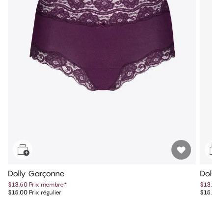
Dolly Garçonne
Dolly
$13.50
Prix membre
*
$13.50
$15.00
Prix régulier
$15.00