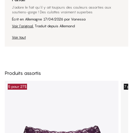
J'adore le fait qu'il y ait toujours des couleurs assorties aux
soutiens-gorge ! Des culottes vraiment superbes
Écrit en Allemagne
17/04/2026
par
Vanessa
Voir l’original.
Traduit depuis Allemand
Voir tout
Produits assortis
5 pour 27$
7 po