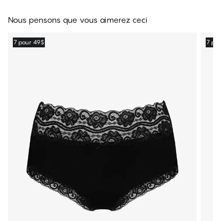
Nous pensons que vous aimerez ceci
7 pour 49$
7 po