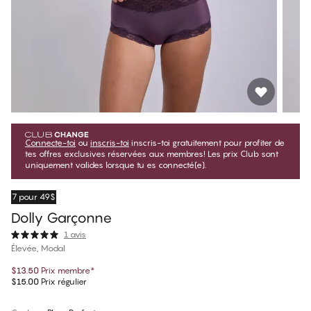
Connecte-toi
ou
inscris-toi
inscris-toi gratuitement pour profiter de
tes offres exclusives réservées aux membres! Les prix Club sont
uniquement valides lorsque tu es connecté(e).
7 pour 49$
Dolly Garçonne
1 avis
Élevée, Modal
$13.50
Prix membre
*
$15.00
Prix régulier