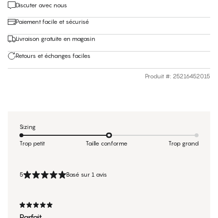
Discuter avec nous
Paiement facile et sécurisé
Livraison gratuite en magasin
Retours et échanges faciles
Produit #
:
25216452015
Sizing
Trop petit
Taille conforme
Trop grand
5
Basé sur 1 avis
Parfait