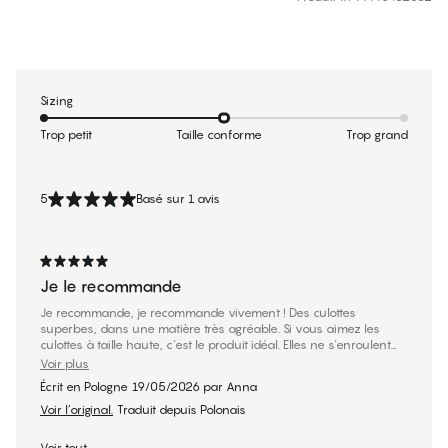
Sizing
Trop petit
Taille conforme
Trop grand
5
Basé sur 1 avis
Je le recommande
Je recommande, je recommande vivement ! Des culottes
superbes, dans une matière très agréable. Si vous aimez les
culottes à taille haute, c'est le produit idéal. Elles ne s'enroulent
pas et on n'a pas besoin de les remettre en place sans arrêt.
Voir plus
Écrit en Pologne
19/05/2026
par
Anna
Voir l’original.
Traduit depuis Polonais
Voir tout