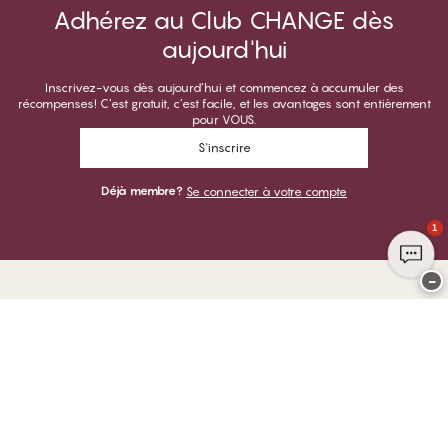
Adhérez au Club CHANGE dès
aujourd'hui
Inscrivez-vous dès aujourd’hui et commencez à accumuler des
récompenses! C’est gratuit, c’est facile, et les avantages sont entièrement
pour VOUS.
S'inscrire
Déjà membre?
Se connecter à votre compte
1
−
Merci de visiter
CHANGE Lingerie
VOUS POUVEZ PAYER AVEC