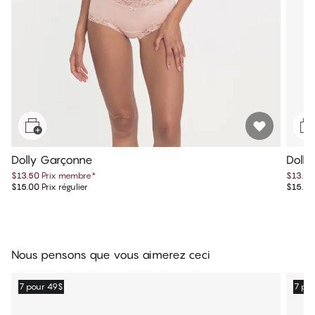
Dolly Garçonne
Dolly
$13.50
Prix membre
*
$13.50
$15.00
Prix régulier
$15.00
Nous pensons que vous aimerez ceci
7 pour 49$
7 po