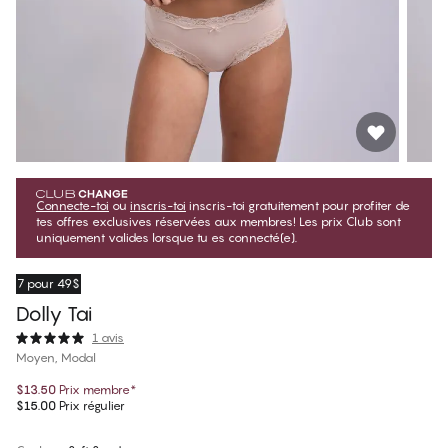
Connecte-toi
ou
inscris-toi
inscris-toi gratuitement pour profiter de
tes offres exclusives réservées aux membres! Les prix Club sont
uniquement valides lorsque tu es connecté(e).
7 pour 49$
Dolly Tai
1 avis
Moyen, Modal
$13.50
Prix membre
*
$15.00
Prix régulier