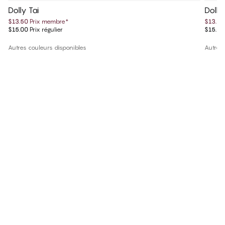
Dolly Tai
Dolly
$13.50
Prix membre
*
$13.50
$15.00
Prix régulier
$15.00
Autres couleurs disponibles
Autres 