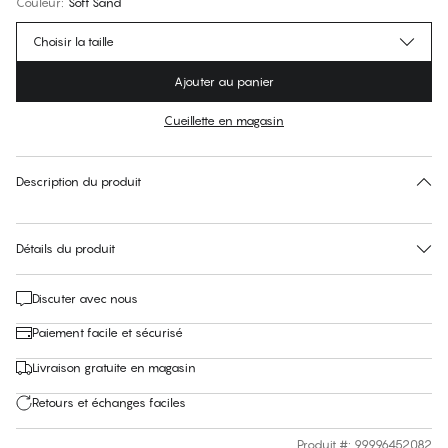
Couleur
:
Soft Sand
Choisir la taille
Ajouter au panier
Cueillette en magasin
Pas de taille suggérée pour cet article
30 jours de retour
Description du produit
Détails du produit
Discuter avec nous
Paiement facile et sécurisé
Livraison gratuite en magasin
Retours et échanges faciles
Produit #
:
99996452082