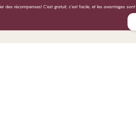
des récompenses! C’est gratuit, c’est facile, et les avantages sont
LUB CHANGE
SERVICE
NOTRE
propos du Club CHANGE
Livraison
À prop
rmes et conditions d'adhésion
Retours
Magasi
venir membre
Essayez un ajustement de soutien-
Carriè
gorge
nnectez-vous
Respons
Tous les sujets de la FAQ
B2B
Prenez contact
Politique de dénonciation
rer les cookies
Canada | Franca
Politique de confidentialité
Modalités et conditions