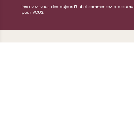
Inscrivez-vous dès aujourd’hui et commencez à accumuler 
pour VOUS.
Merci de visiter
C
CHANGE Lingerie
À 
Te
De
Co
© CHANGE LINGERIE 2026. All rights reserved
Gé