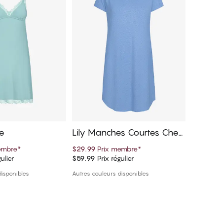
se
Lily Manches Courtes Che
Lily M
mise de nuit
noir
embre
*
$29.99
Prix membre
*
$67.49
P
ulier
$59.99
Prix régulier
$74.99
Pr
er au panier
Ajouter au panier
disponibles
Autres couleurs disponibles
Autres cou