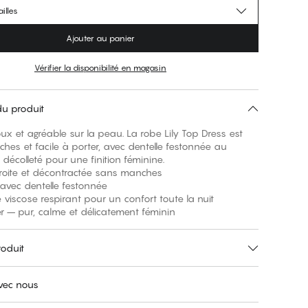
illes
Ajouter au panier
Vérifier la disponibilité en magasin
du produit
ux et agréable sur la peau. La robe Lily Top Dress est
es et facile à porter, avec dentelle festonnée au
décolleté pour une finition féminine.
roite et décontractée sans manches
 avec dentelle festonnée
e viscose respirant pour un confort toute la nuit
er – pur, calme et délicatement féminin
roduit
avec nous