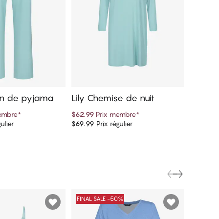
lon de pyjama
Lily Chemise de nuit
Lily Ca
embre
*
$62.99
Prix membre
*
$35.99
P
ulier
$69.99
Prix régulier
$39.99
Pr
er au panier
Ajouter au panier
FINAL SALE -50%