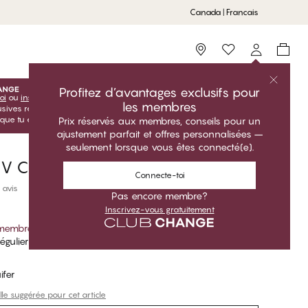
Canada | Francais
Storefinder
Profitez d’avantages exclusifs pour
oi
ou
inscris-toi
inscris-toi gratuitement pour profiter de tes
les membres
lusives réservées aux membres! Les prix Club sont uniquement
sque tu es connecté(e).
Prix réservés aux membres, conseils pour un
ajustement parfait et offres personnalisées –
seulement lorsque vous êtes connecté(e).
l V Chemise de nuit
Connecte-toi
 avis
Pas encore membre?
Inscrivez-vous gratuitement
 membre
*
égulier
ifer
lle suggérée pour cet article