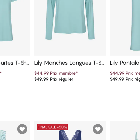
urtes T-Shir
Lily Manches Longues T-Shi
Lily Panta
rt
*
$44.99
Prix membre
*
$44.99
Prix m
$49.99
Prix régulier
$49.99
Prix rég
panier
Ajouter au panier
Ajout
FINAL SALE -50%