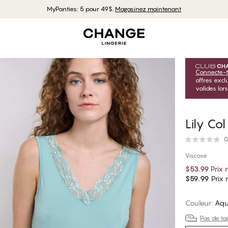
MyPanties: 5 pour 49$.
Magasinez maintenant
Connecte-t
offres exc
valides lor
Lily Co
0
Viscose
$53.99
Prix
$59.99
Prix r
Couleur
:
Aqu
Pas de tai