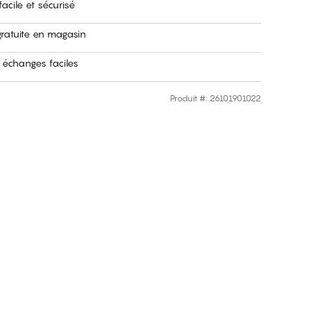
acile et sécurisé
gratuite en magasin
 échanges faciles
Produit #
:
26101901022