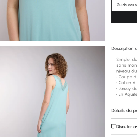
Guide des ta
Description 
Simple, do
sans manch
niveau du 
• Coupe d
• Col en V
• Jersey d
• En Aquif
Détails du p
Discuter 