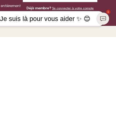
 entièrement
Déjà membre?
Se connecter à votre compte
1
Je suis là pour vous aider ✨ 😊
 ENTREPRISE
VOUS POUVEZ PAYER AVEC
os de CHANGE Lingerie
ns
NOUS EXPÉDIONS AVEC
re chez CHANGE
abilité sociale
is