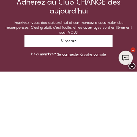
Adhérez au Club CHANGE dès
aujourd'hui
Inscrivez-vous dès aujourd’hui et commencez à accumuler des
récompenses! C’est gratuit, c’est facile, et les avantages sont entièrement
pour VOUS.
S'inscrire
1
Déjà membre?
Se connecter à votre compte
−
Merci de visiter
CHANGE Lingerie
VOUS POUVEZ PAYER AVEC