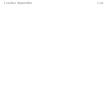
1 couleur disponibles
1 coule