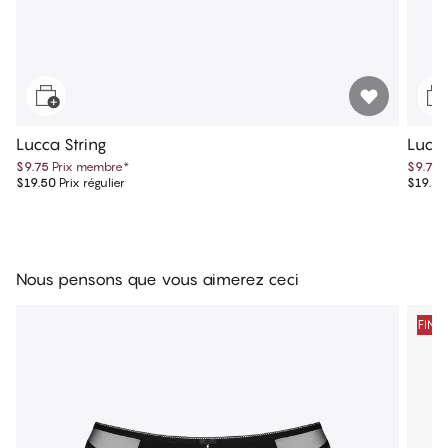
Lucca String
Lucca
$9.75
Prix membre
*
$9.75
$19.50
Prix régulier
$19.50
Nous pensons que vous aimerez ceci
FINA