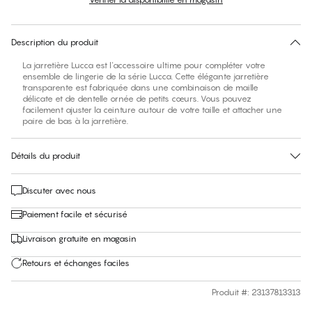
Pas de taille suggérée pour cet article
30 jours de retour
Description du produit
La jarretière Lucca est l'accessoire ultime pour compléter votre
ensemble de lingerie de la série Lucca. Cette élégante jarretière
transparente est fabriquée dans une combinaison de maille
délicate et de dentelle ornée de petits cœurs. Vous pouvez
facilement ajuster la ceinture autour de votre taille et attacher une
paire de bas à la jarretière.
Détails du produit
Discuter avec nous
Paiement facile et sécurisé
Livraison gratuite en magasin
Retours et échanges faciles
Produit #
:
23137813313