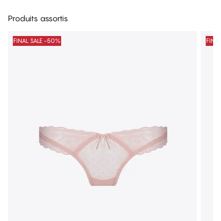
Produits assortis
FINAL SALE -50%
FINA