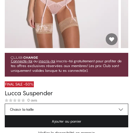
Connecte-toi
ou
inscris-toi
inscris-toi gratuitement pour profiter de
tes offres exclusives réservées aux membres! Les prix Club sont
uniquement valides lorsque tu es connecté(e).
FINAL SALE -50%
Lucca Suspender
0 avis
$14.75
Prix membre
*
Choisir la taille
$29.50
Prix régulier
Ajouter au panier
Couleur
:
Creme d'rose
Vérifier la disponibilité en magasin