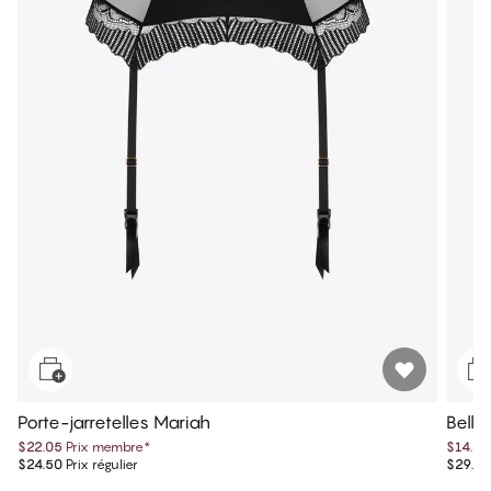
Porte-jarretelles Mariah
Bella
$22.05
Prix membre
*
$14.75
$24.50
Prix régulier
$29.50