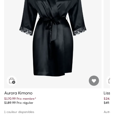
Aurora Kimono
Lissi 
$170.99
Prix membre
*
$24.99
$189.99
Prix régulier
$49.99
1 couleur disponibles
Autres 