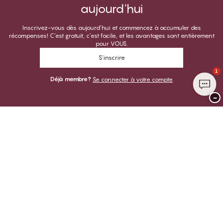
aujourd'hui
Inscrivez-vous dès aujourd’hui et commencez à accumuler des
récompenses! C’est gratuit, c’est facile, et les avantages sont entièrement
pour VOUS.
S'inscrire
1
Déjà membre?
Se connecter à votre compte
−
Merci de visiter
CHANGE Lingerie
VOUS POUVEZ PAYER AVEC