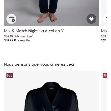
Mix & Match Night Haut col en V
Mix &
$62.99
Prix membre
*
$67.49
$69.99
Prix régulier
$74.99
Nous pensons que vous aimerez ceci
Soie
FINA