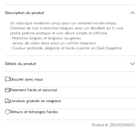
30 jours de retour
Description du produit
Un classique moderne conçu pour un sommeil ininterrompu.
Chemise de nuit à manches longues avec un décolleté en V, une
poche poitrine pratique et une allure simple et raffinée.
• Manches longues et longueur au genou
• Jersey de coton doux pour un confort respirant
• Couleur profonde, élégante et facile à porter en Dark Sapphire
Détails du produit
Discuter avec nous
Paiement facile et sécurisé
Livraison gratuite en magasin
Retours et échanges faciles
Produit #
:
25200534001