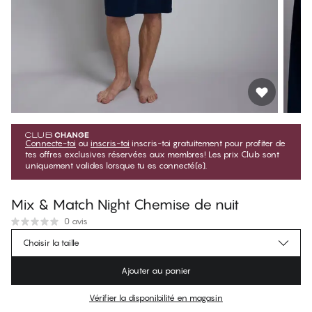
Connecte-toi
ou
inscris-toi
inscris-toi gratuitement pour profiter de
tes offres exclusives réservées aux membres! Les prix Club sont
uniquement valides lorsque tu es connecté(e).
Mix & Match Night Chemise de nuit
0 avis
$85.49
Prix membre
*
Choisir la taille
$94.99
Prix régulier
Ajouter au panier
Couleur
:
Dark Sapphire
Vérifier la disponibilité en magasin
Pas de taille suggérée pour cet article