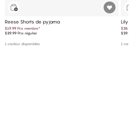
Reese Shorts de pyjama
Lily 
$19.99
Prix membre
*
$35.99
$39.99
Prix régulier
$39.99
1 couleur disponibles
1 coule