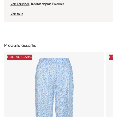
Voir l’original.
Traduit depuis Polonais
Voir tout
Produits assortis
FINAL SALE -50%
FINA