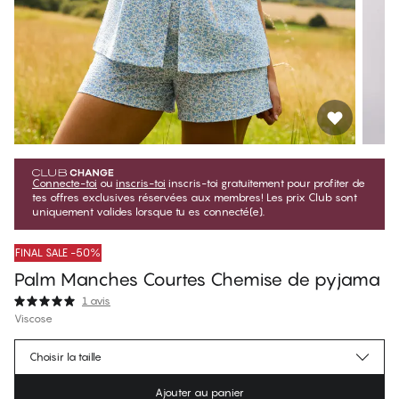
Connecte-toi
ou
inscris-toi
inscris-toi gratuitement pour profiter de
tes offres exclusives réservées aux membres! Les prix Club sont
uniquement valides lorsque tu es connecté(e).
FINAL SALE -50%
Palm Manches Courtes Chemise de pyjama
1 avis
Viscose
$24.99
Prix membre
*
Choisir la taille
$49.99
Prix régulier
Ajouter au panier