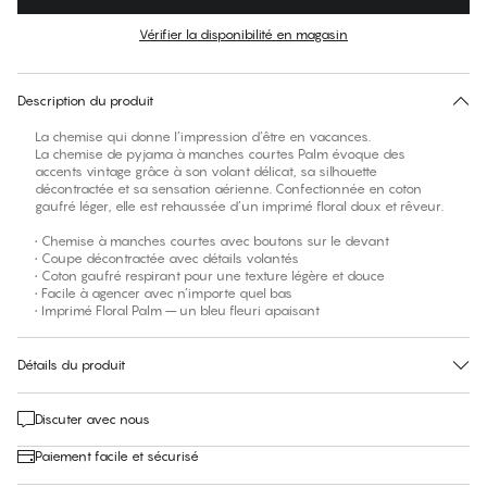
Couleur
:
Floral Palm White
Vérifier la disponibilité en magasin
Pas de taille suggérée pour cet article
30 jours de retour
Description du produit
La chemise qui donne l’impression d’être en vacances.
La chemise de pyjama à manches courtes Palm évoque des
accents vintage grâce à son volant délicat, sa silhouette
décontractée et sa sensation aérienne. Confectionnée en coton
gaufré léger, elle est rehaussée d’un imprimé floral doux et rêveur.
• Chemise à manches courtes avec boutons sur le devant
• Coupe décontractée avec détails volantés
• Coton gaufré respirant pour une texture légère et douce
• Facile à agencer avec n’importe quel bas
• Imprimé Floral Palm – un bleu fleuri apaisant
Détails du produit
Discuter avec nous
Paiement facile et sécurisé