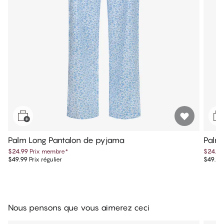
Palm Long Pantalon de pyjama
Palm
$24.99
Prix membre
*
$24.99
$49.99
Prix régulier
$49.99
Nous pensons que vous aimerez ceci