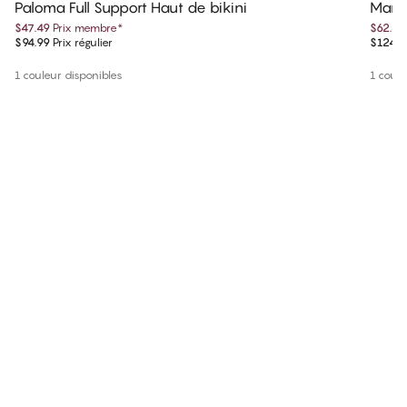
Paloma Full Support Haut de bikini
Maris
$47.49
Prix membre
*
$62.49
$94.99
Prix régulier
$124.9
1 couleur disponibles
1 coule