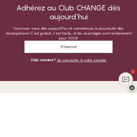
Adhérez au Club CHANGE dès
aujourd'hui
Inscrivez-vous dès aujourd’hui et commencez à accumuler des
récompenses! C’est gratuit, c’est facile, et les avantages sont entièrement
pour VOUS.
S'inscrire
Déjà membre?
Se connecter à votre compte
1
−
Merci de visiter
CHANGE Lingerie
VOUS POUVEZ PAYER AVEC