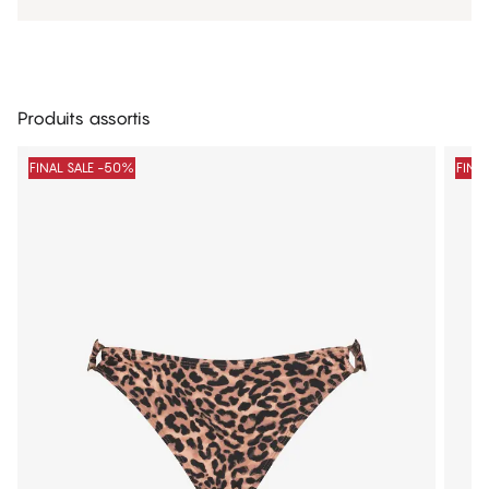
Produits assortis
FINAL SALE -50%
FINA