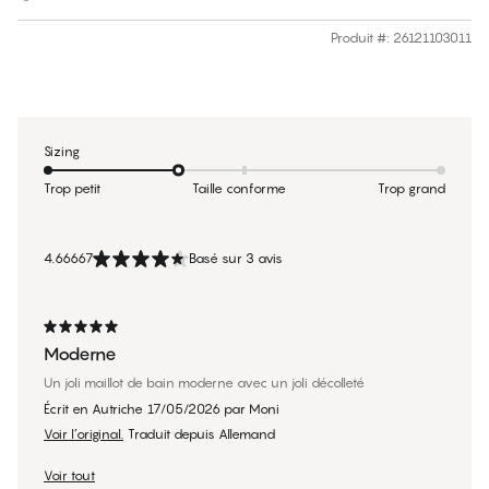
Produit #
:
26121103011
Sizing
Trop petit
Taille conforme
Trop grand
4.66667
Basé sur 3 avis
Moderne
Un joli maillot de bain moderne avec un joli décolleté
Écrit en Autriche
17/05/2026
par
Moni
Voir l’original.
Traduit depuis Allemand
Voir tout