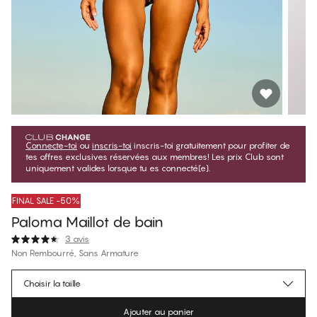
Connecte-toi
ou
inscris-toi
inscris-toi gratuitement pour profiter de
tes offres exclusives réservées aux membres! Les prix Club sont
uniquement valides lorsque tu es connecté(e).
FINAL SALE -50%
Paloma Maillot de bain
3 avis
Non Rembourré, Sans Armature
$62.49
Prix membre
*
Choisir la taille
$124.99
Prix régulier
Ajouter au panier