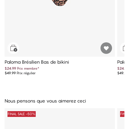
Paloma Brésilien Bas de bikini
Palom
$24.99
Prix membre
*
$24.99
$49.99
Prix régulier
$49.99
Nous pensons que vous aimerez ceci
FINAL SALE -50%
FINA