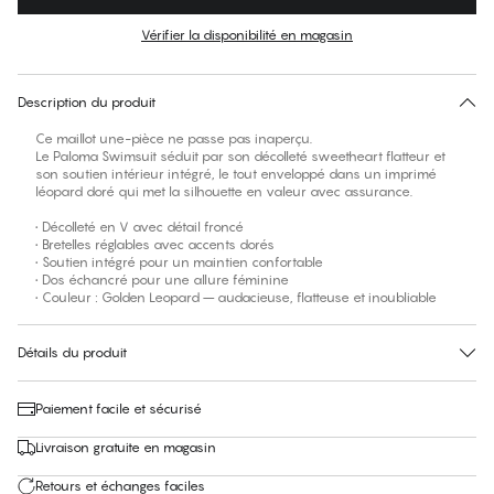
Couleur
:
Golden Leopard
Vérifier la disponibilité en magasin
Pas de taille suggérée pour cet article
30 jours de retour
Description du produit
Ce maillot une-pièce ne passe pas inaperçu.
Le Paloma Swimsuit séduit par son décolleté sweetheart flatteur et
son soutien intérieur intégré, le tout enveloppé dans un imprimé
léopard doré qui met la silhouette en valeur avec assurance.
• Décolleté en V avec détail froncé
• Bretelles réglables avec accents dorés
• Soutien intégré pour un maintien confortable
• Dos échancré pour une allure féminine
• Couleur : Golden Leopard – audacieuse, flatteuse et inoubliable
Détails du produit
Paiement facile et sécurisé
Livraison gratuite en magasin
Retours et échanges faciles