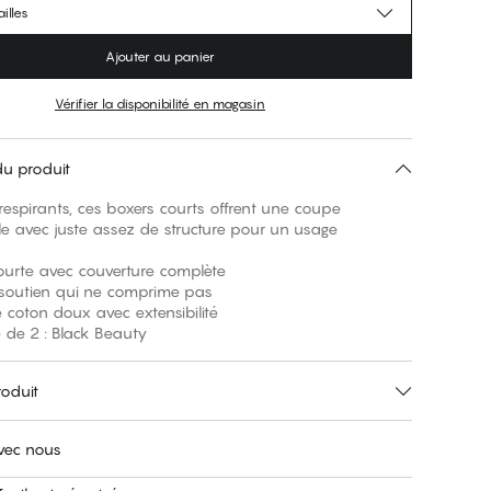
illes
Ajouter au panier
Vérifier la disponibilité en magasin
du produit
 respirants, ces boxers courts offrent une coupe
le avec juste assez de structure pour un usage
ourte avec couverture complète
e soutien qui ne comprime pas
e coton doux avec extensibilité
 de 2 : Black Beauty
roduit
avec nous