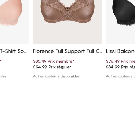
 T-Shirt Sout
Florence Full Support Full C
Lissi Balcon
up Soutien-gorge
ien-gorge
*
$85.49
Prix membre
*
$76.49
Prix m
$94.99
Prix régulier
$84.99
Prix rég
panier
Ajouter au panier
Ajout
bles
Autres couleurs disponibles
Autres couleurs 