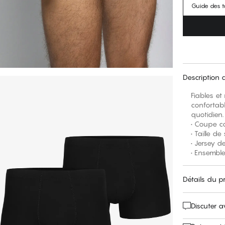
Guide des ta
Description 
Fiables et
confortab
quotidien.
• Coupe c
• Taille d
• Jersey d
• Ensemble
Détails du p
Discuter 