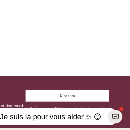
S'inscrire
 entièrement
Déjà membre?
Se connecter à votre compte
1
Je suis là pour vous aider ✨ 😊