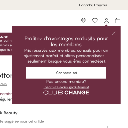
Canada | Francais
Storefinder
Profitez d’avantages exclusifs pour
oi
ou
inscris-toi
inscris-toi gratuitement pour profiter de tes
les membres
lusives réservées aux membres! Les prix Club sont uniquement
sque tu es connecté(e).
Prix réservés aux membres, conseils pour un
ajustement parfait et offres personnalisées –
seulement lorsque vous êtes connecté(e).
Connecte-toi
tton Boxers courts
Pas encore membre?
 avis
Inscrivez-vous gratuitement
 membre
*
égulier
ck Beauty
lle suggérée pour cet article