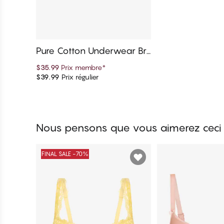
Pure Cotton Underwear Bri
ef
$35.99
Prix membre
*
$39.99
Prix régulier
Ajouter au panier
Nous pensons que vous aimerez ceci
FINAL SALE -70%