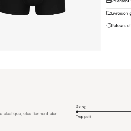
Paiement f
Livraison 
Retours et
Sizing
 élastique, elles tiennent bien
Trop petit