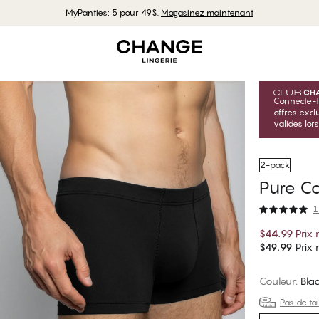
MyPanties: 5 pour 49$.
Magasinez maintenant
Connecte-t
offres exc
valides lor
2-pack
Pure Co
1
$44.99
Prix
$49.99
Prix r
Couleur
:
Bla
Pas de tai