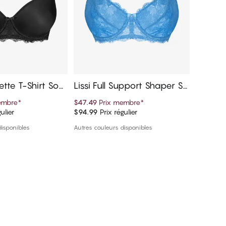
ette T-Shirt Sout
Lissi Full Support Shaper So
Rose Fu
utien-gorge
outien
embre
*
$47.49
Prix membre
*
$89.99
P
ulier
$94.99
Prix régulier
$99.99
Pr
er au panier
Ajouter au panier
disponibles
Autres couleurs disponibles
1 couleur 