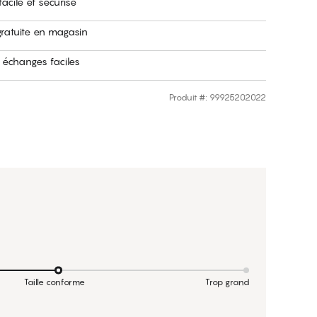
acile et sécurisé
gratuite en magasin
 échanges faciles
Produit #
:
99925202022
Taille conforme
Trop grand