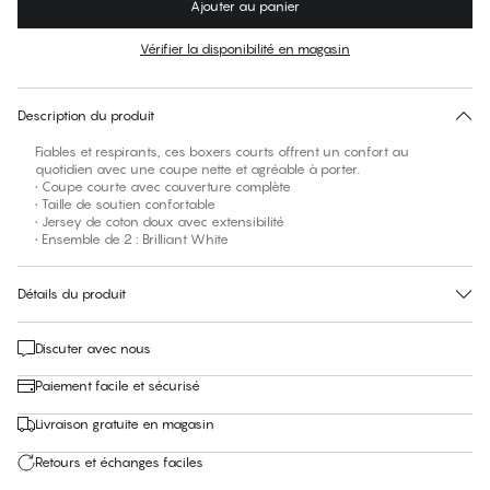
Ajouter au panier
Couleur
:
Brilliant White
Vérifier la disponibilité en magasin
Pas de taille suggérée pour cet article
30 jours de retour
Description du produit
Fiables et respirants, ces boxers courts offrent un confort au
quotidien avec une coupe nette et agréable à porter.
• Coupe courte avec couverture complète
• Taille de soutien confortable
• Jersey de coton doux avec extensibilité
• Ensemble de 2 : Brilliant White
Détails du produit
Discuter avec nous
Paiement facile et sécurisé
Livraison gratuite en magasin
Retours et échanges faciles