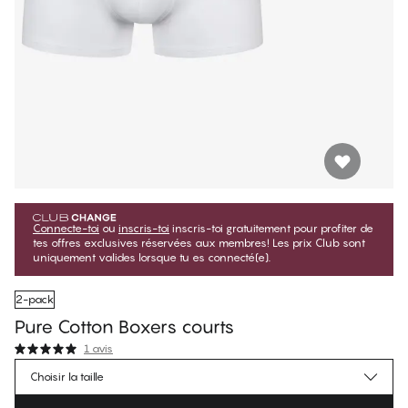
Connecte-toi
ou
inscris-toi
inscris-toi gratuitement pour profiter de
tes offres exclusives réservées aux membres! Les prix Club sont
uniquement valides lorsque tu es connecté(e).
2-pack
Pure Cotton Boxers courts
1 avis
$44.99
Prix membre
*
Choisir la taille
$49.99
Prix régulier