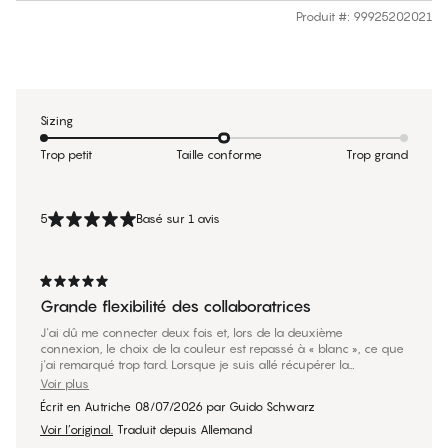
Produit #
:
99925202021
Sizing
Trop petit
Taille conforme
Trop grand
5
Basé sur 1 avis
Grande flexibilité des collaboratrices
J'ai dû me connecter deux fois et, lors de la deuxième
connexion, le choix de la couleur est repassé à « blanc », ce que
j'ai remarqué trop tard. Lorsque je suis allé récupérer la
marchandise en magasin, j'ai pu l'échanger contre un article «
Voir plus
noir ». Les employées ne reçoivent probablement aucune
Écrit en Autriche
08/07/2026
par
Guido Schwarz
compensation pour les efforts qu’elles ont fournis. Je tiens à leur
adresser mes remerciements les plus sincères !
Voir l’original.
Traduit depuis Allemand