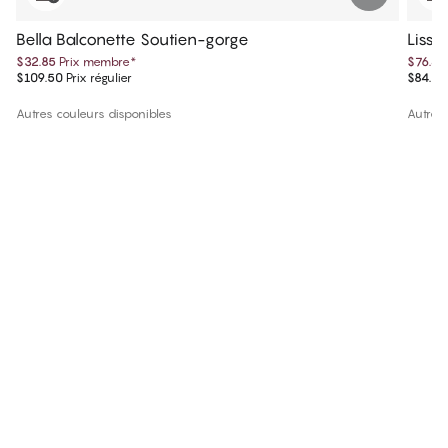
Bella Balconette Soutien-gorge
Lissi
$32.85
Prix membre
*
$76.49
$109.50
Prix régulier
$84.99
Autres couleurs disponibles
Autres 