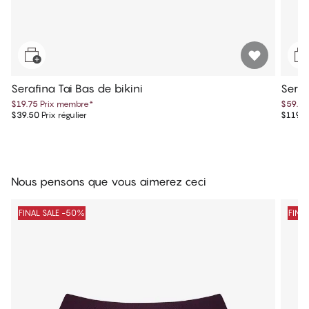
Serafina Tai Bas de bikini
Seraf
$19.75
Prix membre
*
$59.75
$39.50
Prix régulier
$119.5
Nous pensons que vous aimerez ceci
FINAL SALE -50%
FINA