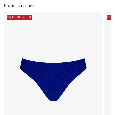
Produits assortis
FINAL SALE -50%
FINA