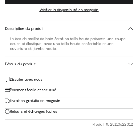
Couleur
:
Bluing
Vérifier la disponibilité en magasin
Pas de taille suggérée pour cet article
30 jours de retour
Description du produit
Le bas de maillot de bain Serafina taille haute présente une coupe
douce et élastique, avec une taille haute confortable et une
ouverture de jambe haute.
Détails du produit
Discuter avec nous
Paiement facile et sécurisé
Livraison gratuite en magasin
Retours et échanges faciles
Produit #
:
25110622012