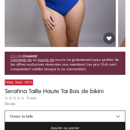
Connecte-toi
ou
inscris-toi
inscris-toi gratuitement pour profiter de
tes offres exclusives réservées aux membres! Les prix Club sont
uniquement valides lorsque tu es connecté(e).
FINAL SALE -50%
Serafina Taille Haute Tai Bas de bikini
0 avis
Élevée
$22.25
Prix membre
*
Choisir la taille
$44.50
Prix régulier
Ajouter au panier