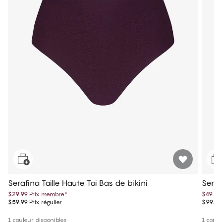
Serafina Taille Haute Tai Bas de bikini
Seraf
$29.99
Prix membre
*
$49.75
$59.99
Prix régulier
$99.50
1 couleur disponibles
1 coule