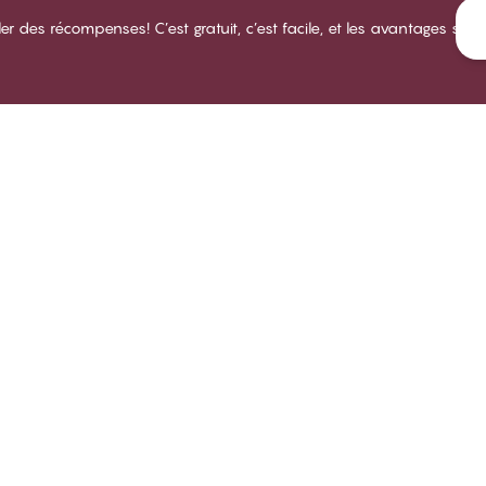
des récompenses! C’est gratuit, c’est facile, et les avantages sont
LUB CHANGE
SERVICE
NOTRE
propos du Club CHANGE
Livraison
À prop
rmes et conditions d'adhésion
Retours
Magasi
venir membre
Essayez un ajustement de soutien-
Carriè
gorge
nnectez-vous
Respons
Tous les sujets de la FAQ
B2B
Prenez contact
Politique de dénonciation
rer les cookies
Canada | Franca
Politique de confidentialité
Modalités et conditions