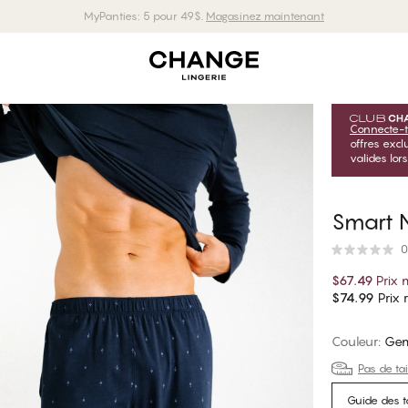
MyPanties: 5 pour 49$.
Magasinez maintenant
Connecte-t
offres exc
valides lor
Smart N
0
$67.49
Prix
$74.99
Prix r
Couleur
:
Ge
Pas de tai
Guide des ta