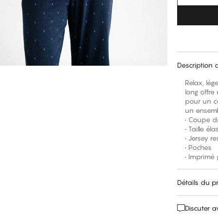
Description 
Relax, lég
long offre
pour un co
un ensembl
• Coupe d
• Taille él
• Jersey re
• Poches
• Imprimé
Détails du p
Discuter 