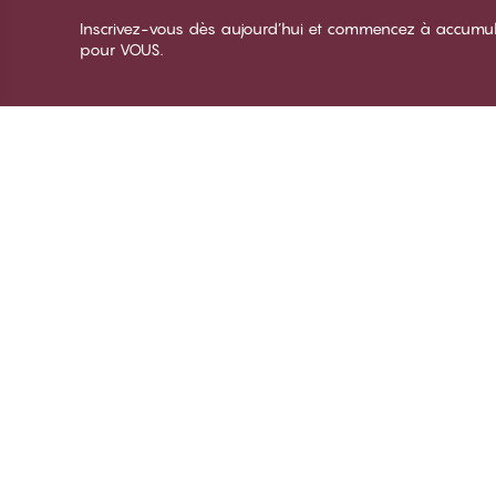
Inscrivez-vous dès aujourd’hui et commencez à accumuler 
pour VOUS.
Merci de visiter
C
CHANGE Lingerie
À 
Te
De
Co
© CHANGE LINGERIE 2026. All rights reserved
Gé