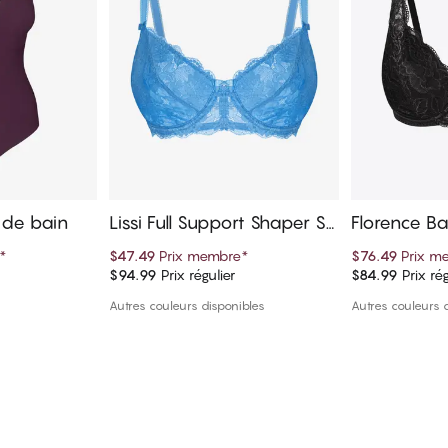
t de bain
Lissi Full Support Shaper So
Florence Ba
utien-gorge
n-gorge
*
$47.49
Prix membre
*
$76.49
Prix m
$94.99
Prix régulier
$84.99
Prix rég
panier
Ajouter au panier
Ajout
Autres couleurs disponibles
Autres couleurs 