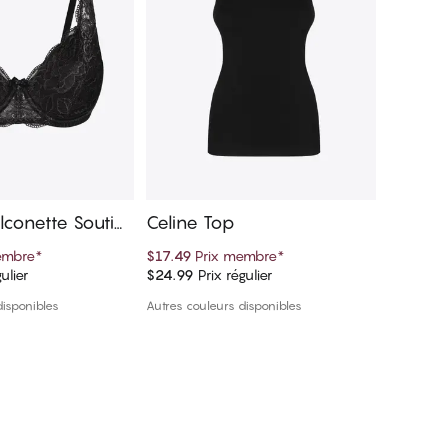
lconette Soutie
Celine Top
Lima F
bikini
embre
*
$17.49
Prix membre
*
$47.49
P
ulier
$24.99
Prix régulier
$94.99
Pr
er au panier
Ajouter au panier
disponibles
Autres couleurs disponibles
1 couleur 