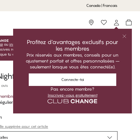
Canada | Francais
Storefinder
Profitez d’avantages exclusifs pour
oi
ou
inscris-toi
inscris-toi gratuitement pour profiter de tes
les membres
lusives réservées aux membres! Les prix Club sont uniquement
sque tu es connecté(e).
Prix réservés aux membres, conseils pour un
ajustement parfait et offres personnalisées –
seulement lorsque vous êtes connecté(e).
ight Pantalon
Connecte-toi
 avis
Pas encore membre?
Inscrivez-vous gratuitement
 membre
*
égulier
m
lle suggérée pour cet article
illes