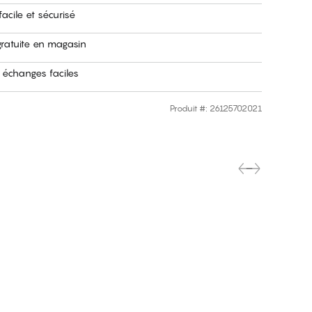
acile et sécurisé
gratuite en magasin
 échanges faciles
Produit #
:
26125702021