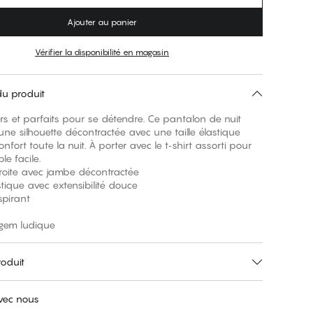
Ajouter au panier
Vérifier la disponibilité en magasin
du produit
ers et parfaits pour se détendre. Ce pantalon de nuit
 une silhouette décontractée avec une taille élastique
nfort toute la nuit. À porter avec le t‑shirt assorti pour
e facile.
roite avec jambe décontractée
astique avec extensibilité douce
spirant
 gem ludique
roduit
avec nous