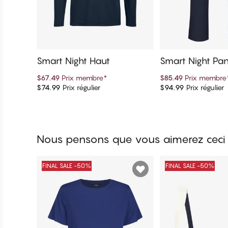
Smart Night Haut
Smart Night Pan
$67.49
Prix membre
*
$85.49
Prix membre
$74.99
Prix régulier
$94.99
Prix régulier
Ajouter au panier
Ajouter au 
Nous pensons que vous aimerez ceci
FINAL SALE -50%
FINAL SALE -50%