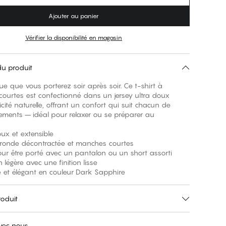
Ajouter au panier
Vérifier la disponibilité en magasin
du produit
ue que vous porterez soir après soir. Ce t-shirt à
ourtes est confectionné dans un jersey ultra doux
icité naturelle, offrant un confort qui suit chacun de
ments – idéal pour relaxer ou se préparer au
oux et extensible
e ronde décontractée et manches courtes
our être porté avec un pantalon ou un short assorti
n légère avec une finition lisse
e et élégant en couleur Dark Sapphire
roduit
avec nous