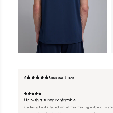
5
Basé sur 1 avis
Un t-shirt super confortable
Ce t-shirt est ultra-doux et très très agréable à porte