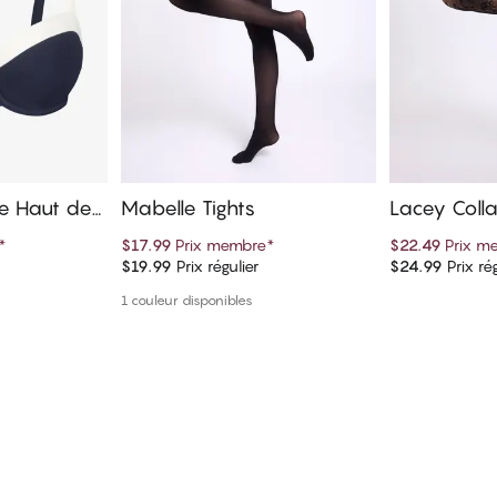
te Haut de
Mabelle Tights
Lacey Colla
*
$17.99
Prix membre
*
$22.49
Prix m
$19.99
Prix régulier
$24.99
Prix rég
panier
Ajouter au panier
Ajout
1 couleur disponibles