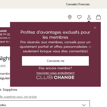
Canada | Francais
Storefinder
Profitez d’avantages exclusifs pour
oi
ou
inscris-toi
inscris-toi gratuitement pour profiter de tes
les membres
lusives réservées aux membres! Les prix Club sont uniquement
sque tu es connecté(e).
Prix réservés aux membres, conseils pour un
ajustement parfait et offres personnalisées –
seulement lorsque vous êtes connecté(e).
ight T-Shirt col rond
Connecte-toi
 avis
Pas encore membre?
Inscrivez-vous gratuitement
 membre
*
égulier
k Sapphire
lle suggérée pour cet article
illes