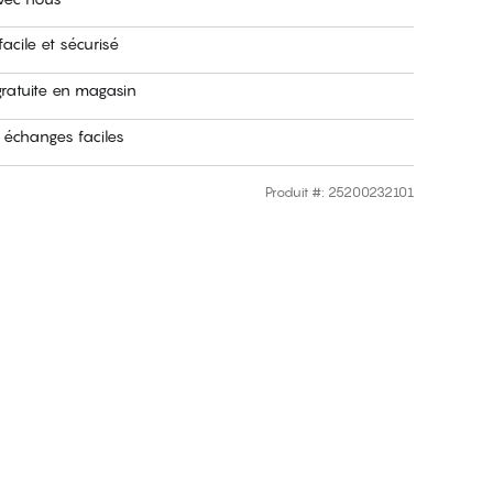
acile et sécurisé
gratuite en magasin
 échanges faciles
Produit #
:
25200232101