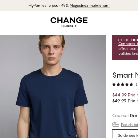
MyPanties: 5 pour 49$.
Magasinez maintenant
Connecte-t
offres exc
valides lor
Smart N
1
$44.99
Prix
$49.99
Prix r
Couleur
:
Dar
Pas de tai
Guide des ta