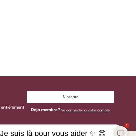
S'inscrire
 entièrement
Déjà membre?
Se connecter à votre compte
1
Je suis là pour vous aider ✨ 😊