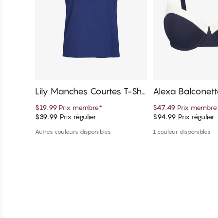
Lily Manches Courtes T-Shir
Alexa Balconet
t
bikini
$19.99
Prix membre
*
$47.49
Prix membre
$39.99
Prix régulier
$94.99
Prix régulier
Ajouter au panier
Ajouter au 
Autres couleurs disponibles
1 couleur disponibles