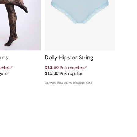
nts
Dolly Hipster String
Dolly 
embre
*
$13.50
Prix membre
*
$13.50
P
ulier
$15.00
Prix régulier
$15.00
Pr
er au panier
Ajouter au panier
Autres couleurs disponibles
Autres cou