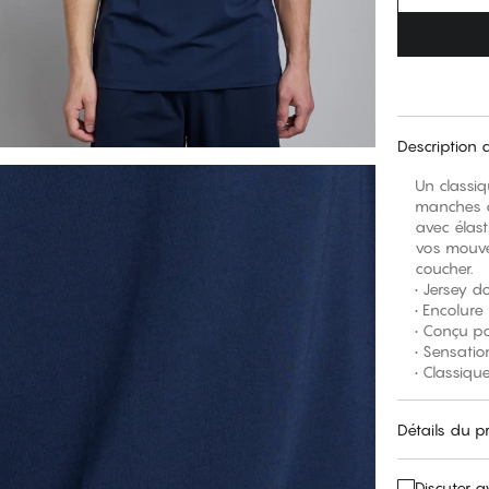
Description 
Un classiq
manches c
avec élast
vos mouve
coucher.
• Jersey d
• Encolur
• Conçu p
• Sensatio
• Classiqu
Détails du p
Discuter 