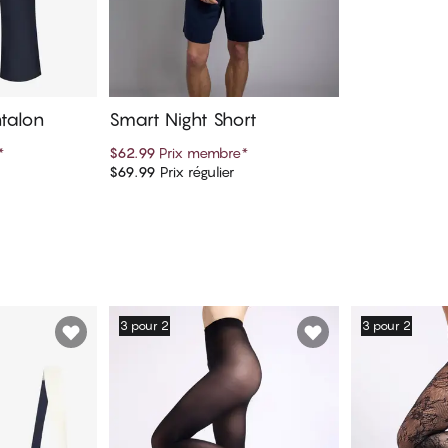
talon
Smart Night Short
*
$62.99
Prix membre
*
$69.99
Prix régulier
panier
Ajouter au panier
3 pour 2
3 pour 2