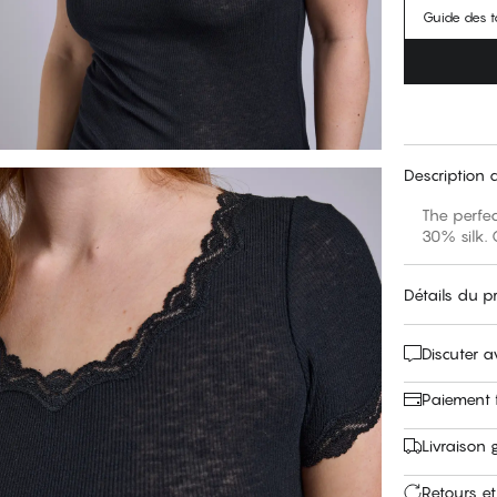
Guide des ta
Description 
The perfec
30% silk. 
Détails du p
Discuter 
Paiement f
Livraison 
Retours et