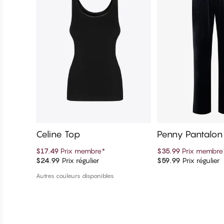
Celine Top
Penny Pantalo
a
$17.49
Prix membre
*
$35.99
Prix membre
$24.99
Prix régulier
$59.99
Prix régulier
Ajouter au panier
Ajouter au 
Autres couleurs disponibles