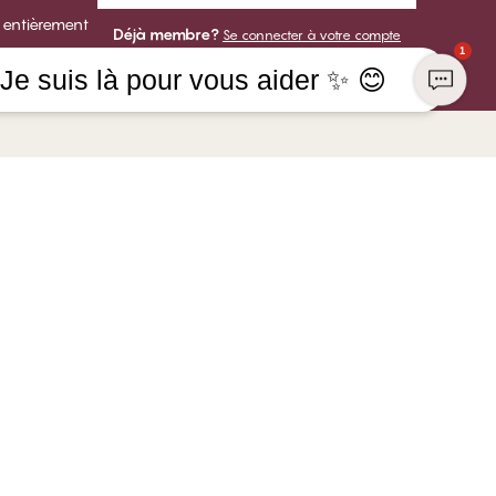
 entièrement
Déjà membre?
Se connecter à votre compte
1
Je suis là pour vous aider ✨ 😊
 ENTREPRISE
VOUS POUVEZ PAYER AVEC
os de CHANGE Lingerie
ns
NOUS EXPÉDIONS AVEC
re chez CHANGE
abilité sociale
is