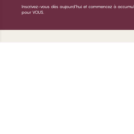
Inscrivez-vous dès aujourd’hui et commencez à accumuler 
pour VOUS.
Merci de visiter
C
CHANGE Lingerie
À 
Te
De
Co
© CHANGE LINGERIE 2026. All rights reserved
Gé