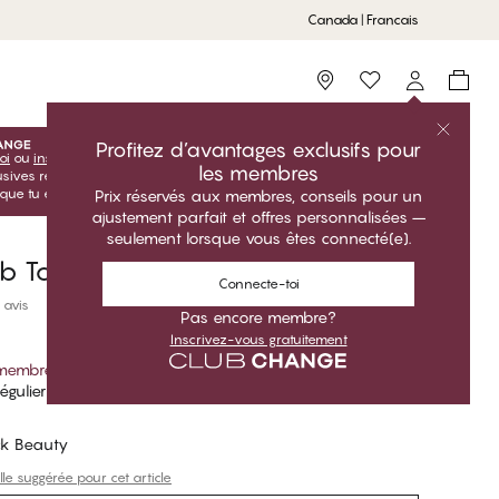
Canada | Francais
Storefinder
Profitez d’avantages exclusifs pour
oi
ou
inscris-toi
inscris-toi gratuitement pour profiter de tes
les membres
lusives réservées aux membres! Les prix Club sont uniquement
sque tu es connecté(e).
Prix réservés aux membres, conseils pour un
ajustement parfait et offres personnalisées –
seulement lorsque vous êtes connecté(e).
ib Top
Connecte-toi
 avis
Pas encore membre?
Inscrivez-vous gratuitement
 membre
*
égulier
ck Beauty
lle suggérée pour cet article