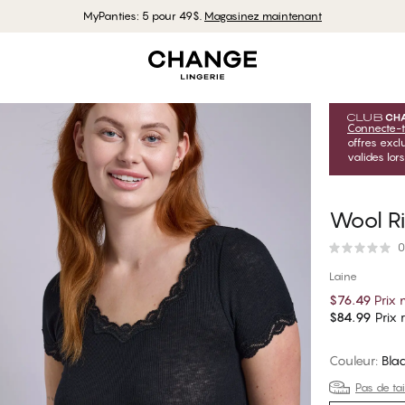
MyPanties: 5 pour 49$.
Magasinez maintenant
Connecte-t
offres exc
valides lor
Wool R
0
Laine
$76.49
Prix
$84.99
Prix r
Couleur
:
Bla
Pas de tai