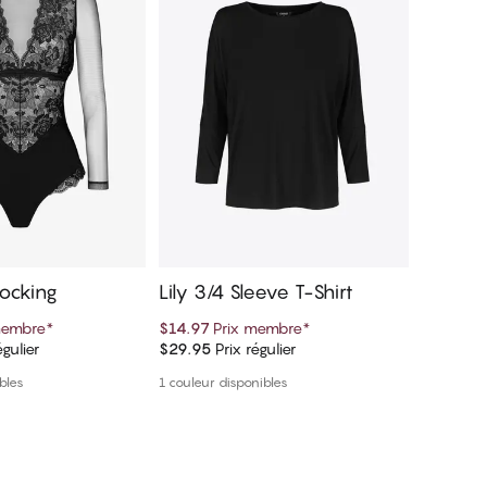
tocking
Lily 3/4 Sleeve T-Shirt
Penny 
membre
*
$14.97
Prix membre
*
$35.99
P
égulier
$29.95
Prix régulier
$59.99
Pr
er au panier
Ajouter au panier
bles
1 couleur disponibles