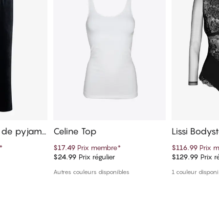
n de pyjam
Celine Top
Lissi Bodys
*
$17.49
Prix membre
*
$116.99
Prix 
$24.99
Prix régulier
$129.99
Prix r
panier
Ajouter au panier
Ajout
Autres couleurs disponibles
1 couleur disponi