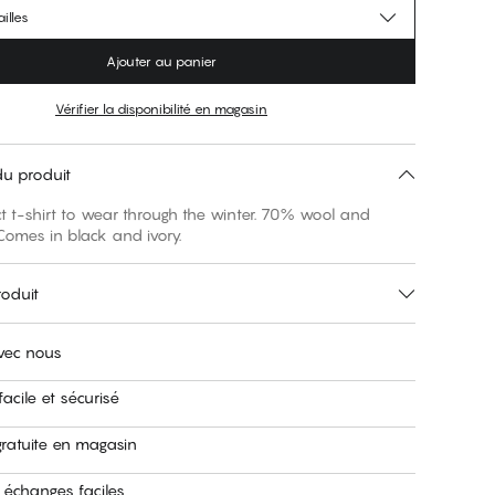
illes
Ajouter au panier
Vérifier la disponibilité en magasin
du produit
t t-shirt to wear through the winter. 70% wool and
Comes in black and ivory.
roduit
avec nous
acile et sécurisé
gratuite en magasin
 échanges faciles