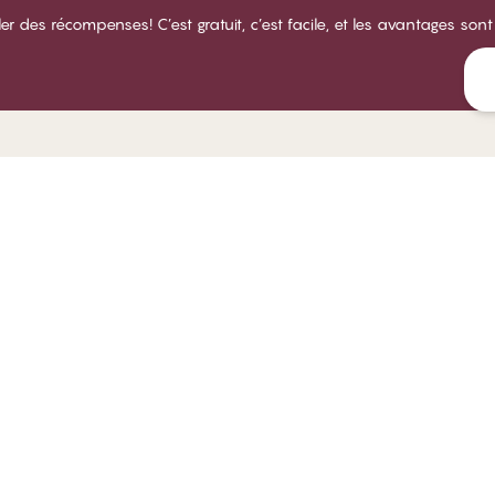
des récompenses! C’est gratuit, c’est facile, et les avantages sont
LUB CHANGE
SERVICE
NOTRE
propos du Club CHANGE
Livraison
À prop
rmes et conditions d'adhésion
Retours
Magasi
venir membre
Essayez un ajustement de soutien-
Carriè
gorge
nnectez-vous
Respons
Tous les sujets de la FAQ
B2B
Prenez contact
Politique de dénonciation
rer les cookies
Canada | Franca
Politique de confidentialité
Modalités et conditions