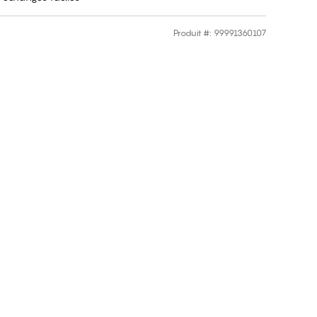
Produit #
:
99991360107