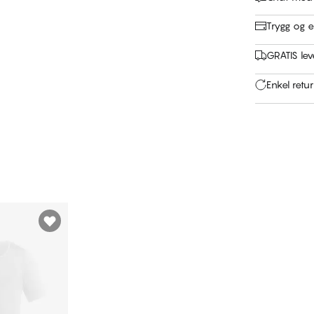
Trygg og e
GRATIS leve
Enkel retu