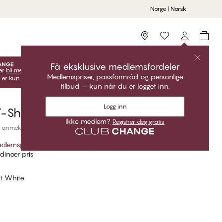
Norge | Norsk
Storefinder
Få eksklusive medlemsfordeler
er
bli medlem
lås opp dine eksklusive medlemstilbud!
Medlemspriser, passformråd og personlige
 er kun gyldige når du er innlogget.
tilbud – kun når du er logget inn.
Logg inn
-Shirt med V-hals
Ikke medlem?
Registrer deg gratis
 anmeldelser
dlemspris
*
dinær pris
ant White