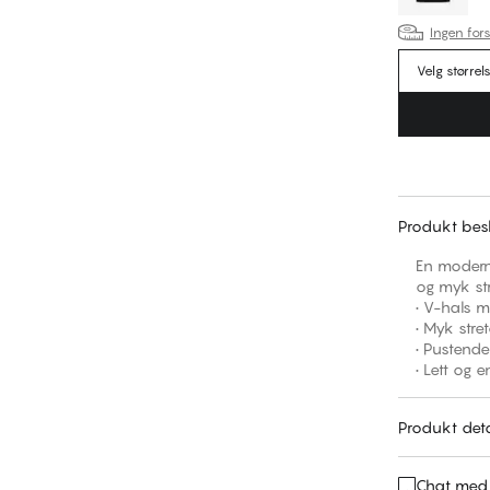
Ingen fors
Velg størrel
Produkt besk
En modern
og myk str
• V-hals 
• Myk stre
• Pustende
• Lett og e
Produkt deta
Chat med