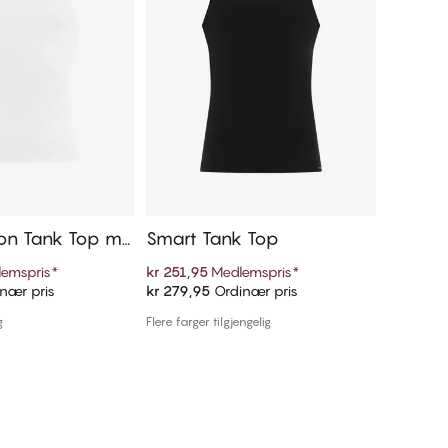
on Tank Top me
Smart Tank Top
Smart
s
emspris
*
kr 251,95
Medlemspris
*
kr 251,9
nær pris
kr 279,95
Ordinær pris
kr 279,9
 handlekurven
Legg i handlekurven
g
Flere farger tilgjengelig
Flere farger