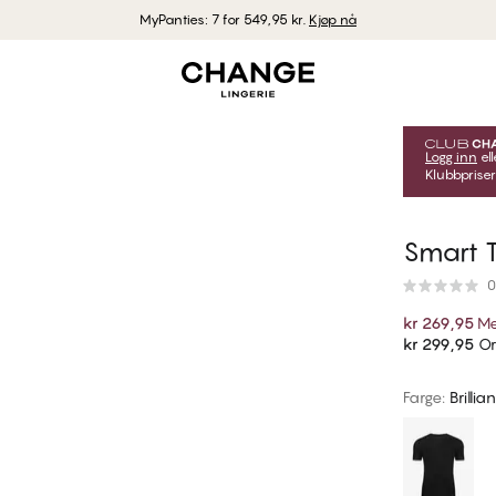
MyPanties: 7 for 549,95 kr.
Kjøp nå
Logg inn
ell
Klubbpriser
Smart T
0
kr 269,95
Me
kr 299,95
Or
Farge
:
Brilli