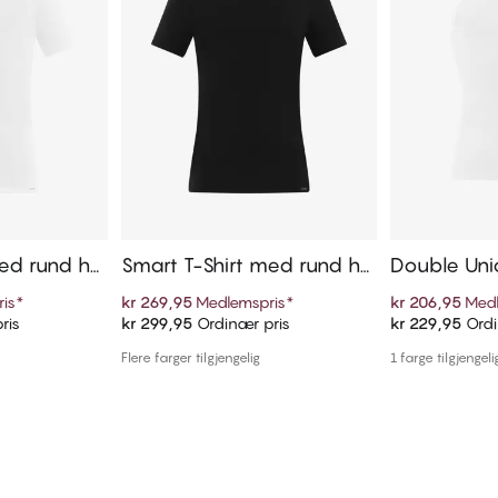
ed rund hal
Smart T-Shirt med rund hal
Double Uni
s
d rund hal
is
*
kr 269,95
Medlemspris
*
kr 206,95
Medl
ris
kr 299,95
Ordinær pris
kr 229,95
Ordi
ekurven
Legg i handlekurven
Legg i
Flere farger tilgjengelig
1 farge tilgjengeli