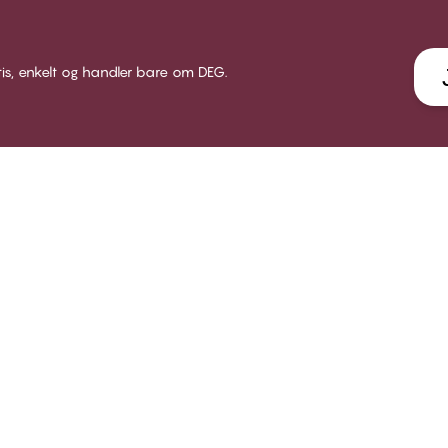
tis, enkelt og handler bare om DEG.
LUB CHANGE
SERVICE
VÅRT 
 Club Change
Leveranse
Om CHA
dlemsbetingelser
Returer
Butikke
i medlem
Gavekort
Bærekr
gg inn
Få en bh tilpasning
B2B
FAQ - ofte stilte spørsmål
Kontakt oss
Åpenhetsloven