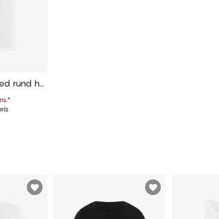
ed rund hal
is
*
ris
ekurven