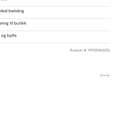
nkel betaling
ring til butikk
r og bytte
Produkt #
:
99925401031