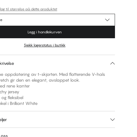
lag til størrelse på dette produktet
se
Legg i handlekurven
Sjekk lagerstatus i butikk
rivelse
e oppdatering av t-skjorten. Med flatterende V-hals
etch gir den en elegant, avslappet look.
med rene kanter
tchy jersey
 og fleksibel
nkel i Brilliant White
ljer
 oss