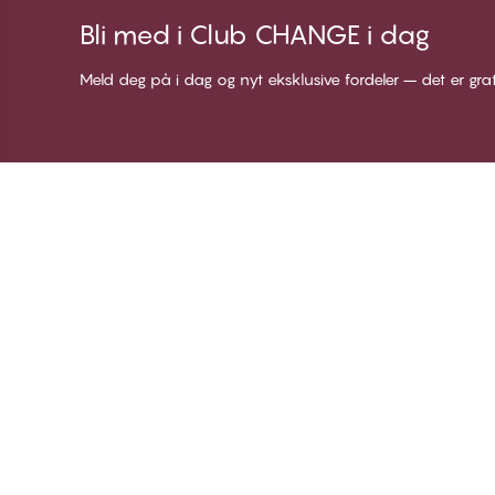
Bli med i Club CHANGE i dag
Meld deg på i dag og nyt eksklusive fordeler – det er gra
Takk for at du besøkte
C
CHANGE Lingerie
Om
Me
Bl
Lo