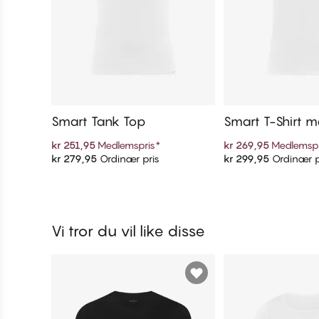
Smart Tank Top
Smart T-Shirt m
s
kr 251,95
Medlemspris
*
kr 269,95
Medlemspr
kr 279,95
Ordinær pris
kr 299,95
Ordinær p
Legg i handlekurven
Legg i handl
Vi tror du vil like disse