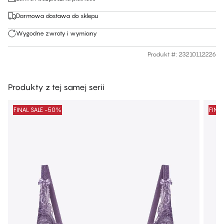
Darmowa dostawa do sklepu
Wygodne zwroty i wymiany
Produkt #
:
23210112226
Produkty z tej samej serii
FINAL SALE -50%
FINA