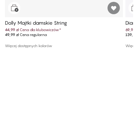
Dolly Majtki damskie String​
Diane
44,99 zł
Cena dla klubowiczów
*
69,99 z
49,99 zł
Cena regularna
139,99 
Więcej dostępnych kolorów
Więcej