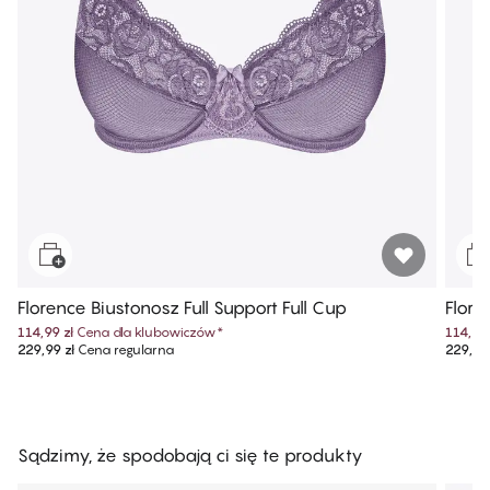
Florence Biustonosz Full Support Full Cup
Flore
114,99 zł
Cena dla klubowiczów
*
114,99 
229,99 zł
Cena regularna
229,99 
Sądzimy, że spodobają ci się te produkty