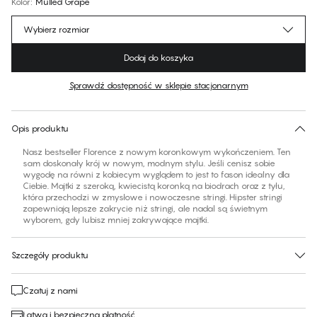
Kolor
:
Mulled Grape
Wybierz rozmiar
Dodaj do koszyka
Sprawdź dostępność w sklepie stacjonarnym
Brak sugerowanego rozmiaru dla tego produktu
30 dni na zwrot | Bezpłatna dostawa do sklepu
Opis produktu
Nasz bestseller Florence z nowym koronkowym wykończeniem. Ten
sam doskonały krój w nowym, modnym stylu. Jeśli cenisz sobie
wygodę na równi z kobiecym wyglądem to jest to fason idealny dla
Ciebie. Majtki z szeroką, kwiecistą koronką na biodrach oraz z tyłu,
która przechodzi w zmysłowe i nowoczesne stringi. Hipster stringi
zapewniają lepsze zakrycie niż stringi, ale nadal są świetnym
wyborem, gdy lubisz mniej zakrywające majtki.
Szczegóły produktu
Czatuj z nami
Łatwa i bezpieczna płatność