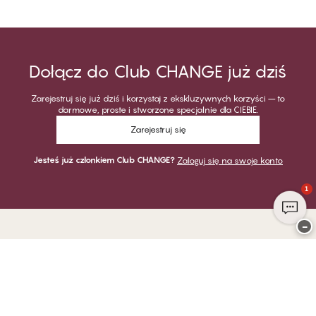
Dołącz do Club CHANGE już dziś
Zarejestruj się już dziś i korzystaj z ekskluzywnych korzyści – to
darmowe, proste i stworzone specjalnie dla CIEBIE.
Zarejestruj się
Jesteś już członkiem Club CHANGE?
Zaloguj się na swoje konto
1
−
Dziękujemy za odwiedzenie
CHANGE Lingerie