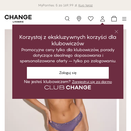
MyPanties: 5 za 169,99 zł.
Kup teraz
Storefinder
Korzystaj z ekskluzywnych korzyści dla
klubowiczów
Promocyjne ceny tylko dla klubowiczów, porady
dotyczące idealnego dopasowania i
spersonalizowane oferty – tylko po zalogowaniu.
Zaloguj się
Nie jesteś klubowiczem?
Zarejestruj się za darmo