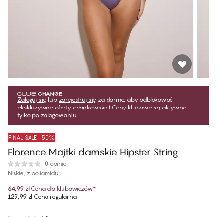
Zaloguj się
lub
zarejestruj się
za darmo, aby odblokować
ekskluzywne oferty członkowskie! Ceny klubowe są aktywne
tylko po zalogowaniu.
FINAL SALE -50%
Florence Majtki damskie Hipster String
0 opinie
Niskie, z poliamidu
64,99 zł
Cena dla klubowiczów
*
129,99 zł
Cena regularna