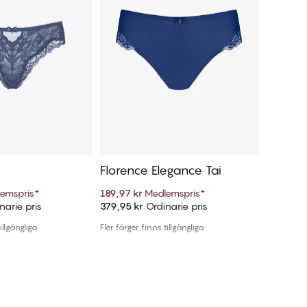
Florence Elegance Tai
MySeam
emspris
*
189,97 kr
Medlemspris
*
160,96 k
narie pris
379,95 kr
Ordinarie pris
229,95 k
ill i varukorg
Lägg till i varukorg
illgängliga
Fler färger finns tillgängliga
Fler färger