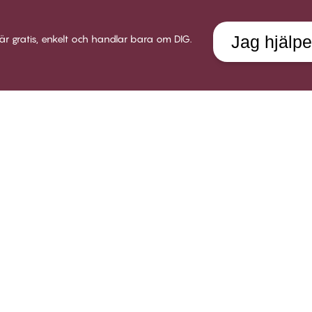
Jag hjälpe
är gratis, enkelt och handlar bara om DIG.
LUB CHANGE
SERVICE
VÅRT 
 Club Change
Leverans
Om Twil
llkor för medlemskap
Returer
Butiker
i medlem
Presentkort
Karriär
gga in
Testa en bh-utprovning
Socialt
Alla FAQ frågor
B2B
Kom i kontakt med oss
Policy för visselblåsare