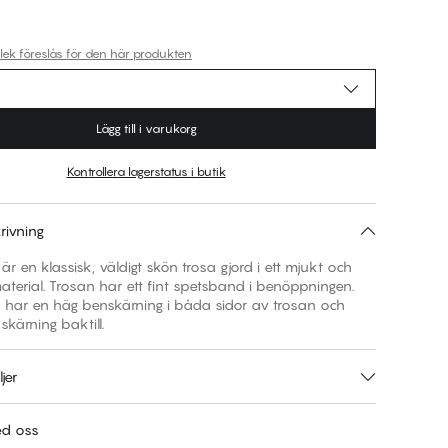
rlek föreslås för den här produkten
Lägg till i varukorg
Kontrollera lagerstatus i butik
rivning
 är en klassisk, väldigt skön trosa gjord i ett mjukt och
aterial. Trosan har ett fint spetsband i benöppningen.
n har en häg benskärning i båda sidor av trosan och
skärning baktill.
jer
ed oss