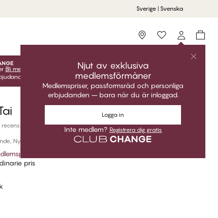
Sverige | Svenska
Storefinder
Njut av exklusiva
er
Bli medlem
gratis för att låsa upp dina exklusiva
medlemsförmåner
udanden! Klubbpriser är endast giltiga när du är inloggad.
Medlemspriser, passformsråd och personliga
erbjudanden – bara när du är inloggad.
Tai
Logga in
 recensioner
Inte medlem?
Registrera dig gratis
nde, Nylon
dlemspris
*
inarie pris
nk