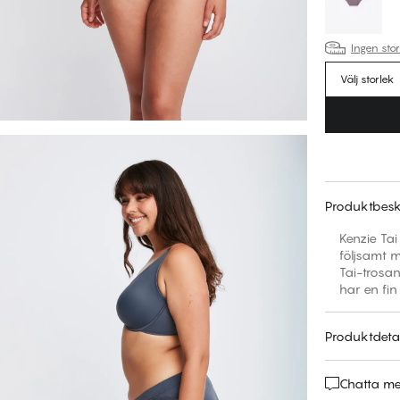
Ingen sto
Välj storlek
Produktbesk
Kenzie Tai
följsamt m
Tai-trosa
har en fin 
Produktdetal
Chatta m