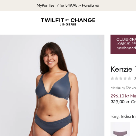
MyPanties: 7 for 549,95 :-
Handla nu
Logga in
ell
medlemserbj
Kenzie 
0
Medium Täcka
296,10 kr
Me
329,00 kr
Ord
Färg
:
India I