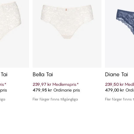
 Tai
Bella Tai
Diane Tai
is
*
239,97 kr
Medlemspris
*
239,50 kr
Medl
pris
479,95 kr
Ordinarie pris
479,00 kr
Ordi
arukorg
Lägg till i varukorg
Lägg t
liga
Fler färger finns tillgängliga
Fler färger finns t