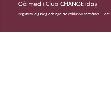
Gå med i Club CHANGE idag
Registrera dig idag och njut av exklusiva förmåner – det 
Tack för att du
C
besöker
Om
Twilfit by CHANGE
Vi
Lingerie
Bl
Lo