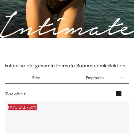
DAKOTA - Vermillion Orange
Triangel Bikini Oberteile
DAKOTA - Victoria Blue
Full Support Bikini Oberteile
Entdecke die gesamte Intimate Bademodenkollektion
Filter
Empfohlen
35 produkte
Produkte
FINAL SALE -50%