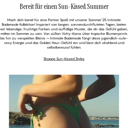
Bereit für einen Sun-Kissed Summer
Shoppe Sun-Kissed Styles
Mach dich bereit für eine Portion Spaß mit unserer Sommer’25 Intimate
Bademode Kollektion! Inspiriert von langen, sonnendurchfluteten Tagen, bieten
wir lebendige, fruchtige Farben und auffällige Muster, die dir das Gefühl geben,
mitten im Sommer zu sein. Von süßen Vichy-Karos über tropische Blumenprints
bis hin zu verspielten Bikinis – Intimate Bademode fängt diese jugendlich-cute-
sexy Energie und das Golden Hour-Gefühl ein und lässt dich strahlend und
ROSIE - Ditsy Floral Blue
selbstbewusst fühlen.
Tai Bikini Unterteile
Shoppe Sun-Kissed Styles
ROSIE - Ditsy Floral Blue
Triangel Bikini Oberteile
ile