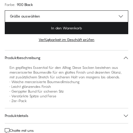
Farbe
:
900 Black
Größe auswählen
In den Warenkorb
Verfügbarkeit im Geschäft prüfen
Für diesen Artikel gibt es keine empfohlene Größe
30 Tage Rückgabe | Kostenlose Lieferung an den Shop
Produktbeschreibung
Ein gepflegtes Essential für den Alltag. Diese Socken bestehen aus
mercerisierter Baumwolle für ein glattes Finish und dezenten Glanz,
mit zusätzlichem Stretch für sicheren Halt von morgens bis abends.
• Weiche mercerisierte Baumwollmischung
• Leicht glänzendes Finish
• Gerippter Bund für sicheren Sitz
• Verstärkte Spitze und Ferse
• 2er-Pack
Produktdetails
Chatte mit uns