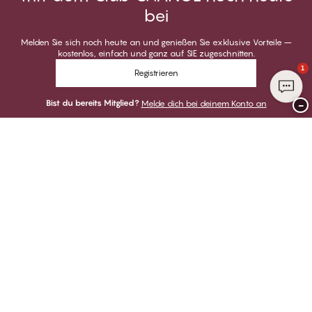
bei
Melden Sie sich noch heute an und genießen Sie exklusive Vorteile –
kostenlos, einfach und ganz auf SIE zugeschnitten.
1
Registrieren
Bist du bereits Mitglied?
Melde dich bei deinem Konto an
−
Danke für deinen Besuch bei
CHANGE Lingerie
ZAHLUNGSARTEN