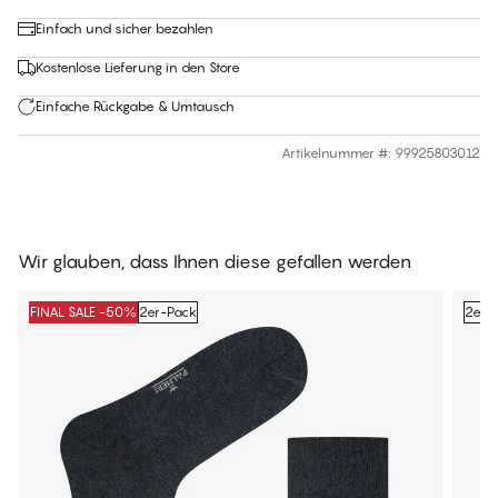
Einfach und sicher bezahlen
Kostenlose Lieferung in den Store
Einfache Rückgabe & Umtausch
Artikelnummer #
:
99925803012
Wir glauben, dass Ihnen diese gefallen werden
FINAL SALE -50%
2er-Pack
2er-