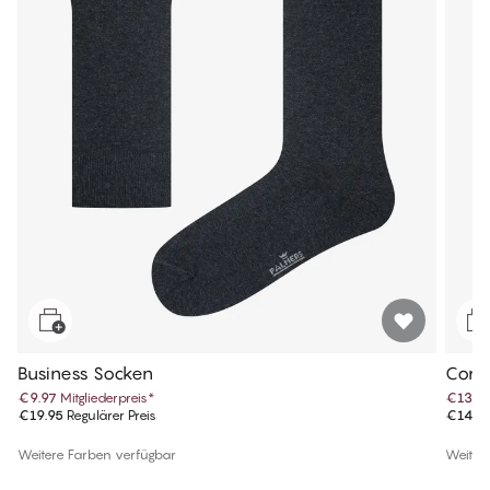
Business Socken
Comf
€9.97
Mitgliederpreis
*
€13.4
€19.95
Regulärer Preis
€14.9
Weitere Farben verfügbar
Weiter