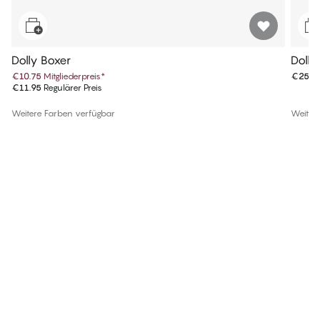
Dolly Boxer
Dolly
€10.75
Mitgliederpreis
*
€25.9
€11.95
Regulärer Preis
Weitere Farben verfügbar
Weiter