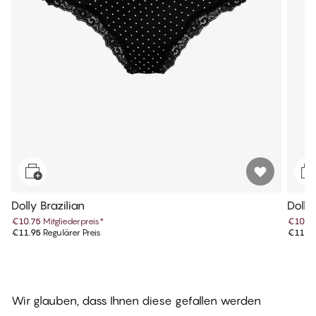
Dolly Brazilian
Dolly
€10.75
Mitgliederpreis
*
€10.7
€11.95
Regulärer Preis
€11.9
Wir glauben, dass Ihnen diese gefallen werden