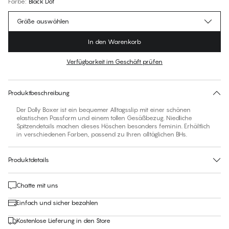
Farbe
:
Black Dot
Größe auswählen
In den Warenkorb
Verfügbarkeit im Geschäft prüfen
Für diesen Artikel gibt es keine empfohlene Größe
30 Tage Rückgabe | Kostenlose Lieferung an den Shop
Produktbeschreibung
Der Dolly Boxer ist ein bequemer Alltagsslip mit einer schönen
elastischen Passform und einem tollen Gesäßbezug. Niedliche
Spitzendetails machen dieses Höschen besonders feminin. Erhältlich
in verschiedenen Farben, passend zu Ihren alltäglichen BHs.
Produktdetails
Chatte mit uns
Einfach und sicher bezahlen
Kostenlose Lieferung in den Store