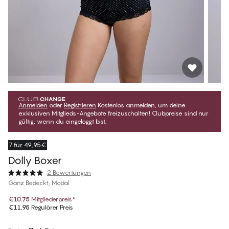
Anmelden
oder
Registrieren
Kostenlos anmelden, um deine
exklusiven Mitglieds-Angebote freizuschalten! Clubpreise sind nur
gültig, wenn du eingeloggt bist.
7 für 49,95€
Dolly Boxer
2 Bewertungen
Ganz Bedeckt, Modal
€10.75
Mitgliederpreis
*
€11.95
Regulärer Preis