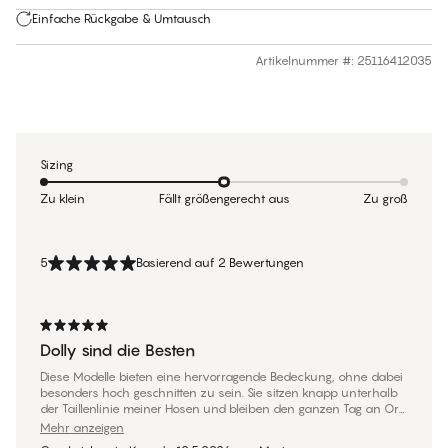
Einfache Rückgabe & Umtausch
Artikelnummer #
:
25116412035
Sizing
Zu klein
Fällt größengerecht aus
Zu groß
5
Basierend auf 2 Bewertungen
Dolly sind die Besten
Diese Modelle bieten eine hervorragende Bedeckung, ohne dabei
besonders hoch geschnitten zu sein. Sie sitzen knapp unterhalb
der Taillenlinie meiner Hosen und bleiben den ganzen Tag an Ort
und Stelle. Kein Verrutschen! Die Spitze am Beinrand schnürt nicht
Mehr anzeigen
ein, sodass ich nie Höschenabdrücke bekomme. Sie sind