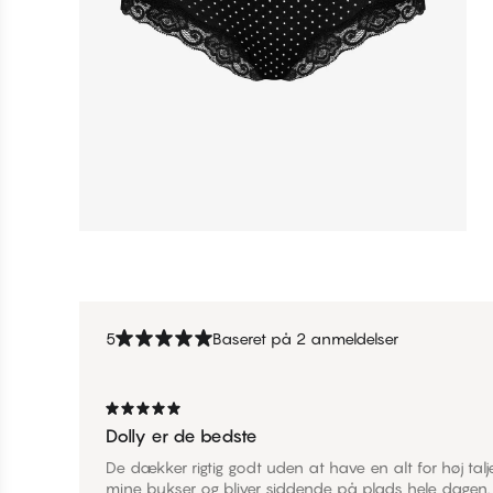
5
Baseret på 2 anmeldelser
Dolly er de bedste
De dækker rigtig godt uden at have en alt for høj talje
mine bukser og bliver siddende på plads hele dagen. D