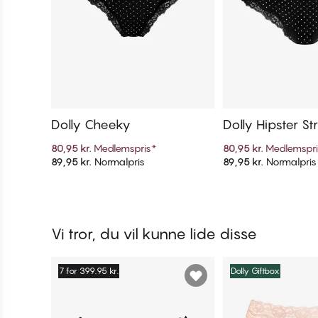
Dolly Cheeky
Dolly Hipster St
80,95 kr.
Medlemspris
*
80,95 kr.
Medlemspr
89,95 kr.
Normalpris
89,95 kr.
Normalpris
Tilføj til kurv
Tilføj til 
Vi tror, du vil kunne lide disse
7 for 399.95 kr.
Dolly Giftbox