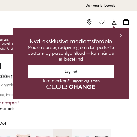
Danmark | Dansk
Storefinder
Nyd eksklusive medlemsfordele
r
opret en gratis konto
for at få adgang til dine eksklusive
Medlemspriser, rådgivning om den perfekte
ud! Club CHANGE-priser er kun gyldige, når du er logget ind.
pasform og personlige tilbud – kun når du
er logget ind.
.
Log ind
oxer
Ikke medlem?
Tilmeld dig gratis
 anmeldelser
de, Modal
lemspris
*
malpris
Dot