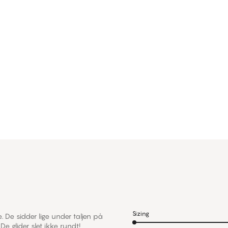
Sizing
. De sidder lige under taljen på
e glider slet ikke rundt!