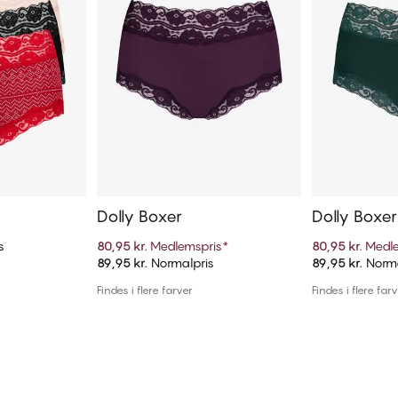
Dolly Boxer
Dolly Boxer
s
80,95 kr.
Medlemspris
*
80,95 kr.
Medle
89,95 kr.
Normalpris
89,95 kr.
Norma
kurv
Tilføj til kurv
Til
Findes i flere farver
Findes i flere far