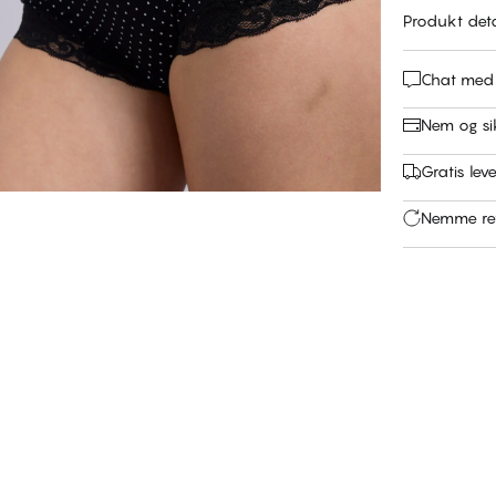
Produkt deta
Chat med
Nem og si
Gratis leve
Nemme ret