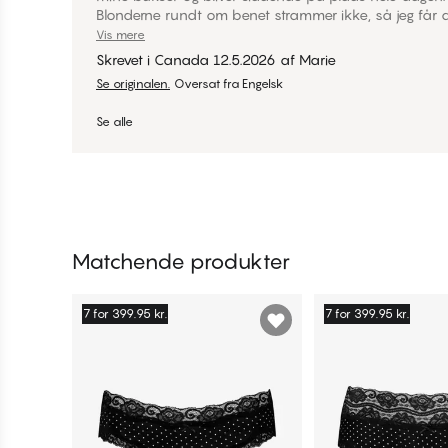
Blonderne rundt om benet strammer ikke, så jeg får aldr
behagelige at have på, og de naturlige fibre sørger for,
Vis mere
Skrevet i Canada
12.5.2026
af
Marie
Se originalen.
Oversat fra Engelsk
Se alle
Matchende produkter
7 for 399.95 kr.
7 for 399.95 kr.