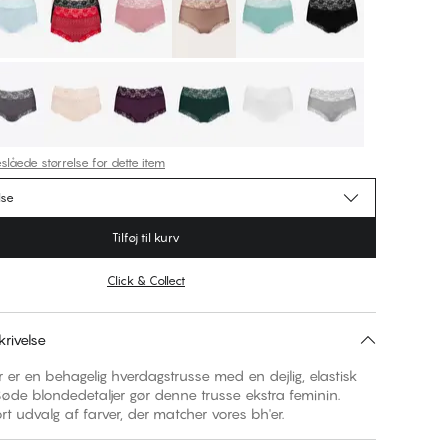
slåede størrelse for dette item
lse
Tilføj til kurv
Click & Collect
rivelse
r er en behagelig hverdagstrusse med en dejlig, elastisk
øde blondedetaljer gør denne trusse ekstra feminin.
ort udvalg af farver, der matcher vores bh'er.