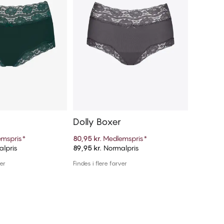
Dolly Boxer
Dolly 
mspris
*
80,95 kr.
Medlemspris
*
80,95 kr.
lpris
89,95 kr.
Normalpris
89,95 kr.
føj til kurv
Tilføj til kurv
ver
Findes i flere farver
Findes i fl