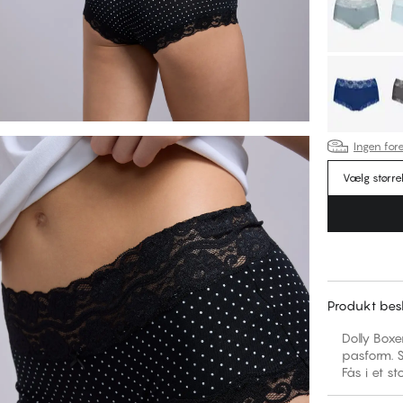
Ingen fore
Vælg større
Produkt besk
Dolly Boxe
pasform. S
Fås i et st