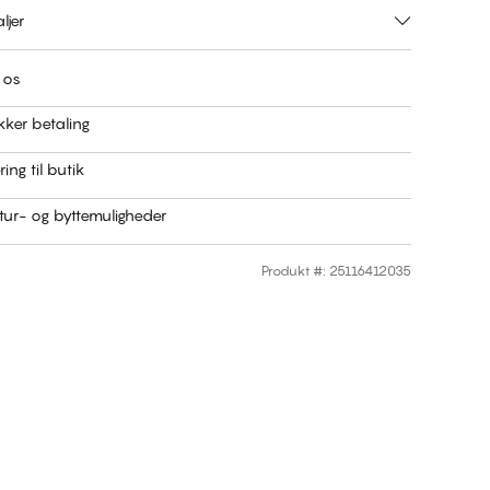
ljer
 os
kker betaling
ring til butik
ur- og byttemuligheder
Produkt #
:
25116412035