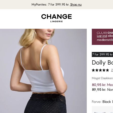
MyPanties: 7 for 399,95 kr.
Shop nu
Log ind
elle
medlemstilb
7 for 399.95 kr
Dolly B
2
Meget Dækken
80,95 kr.
Med
89,95 kr.
Nor
Farve
:
Black 