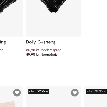
ring
Dolly G-streng
is
*
80,95 kr.
Medlemspris
*
89,95 kr.
Normalpris
kurv
Tilføj til kurv
7 for 399.95 kr.
7 for 399.95 kr.