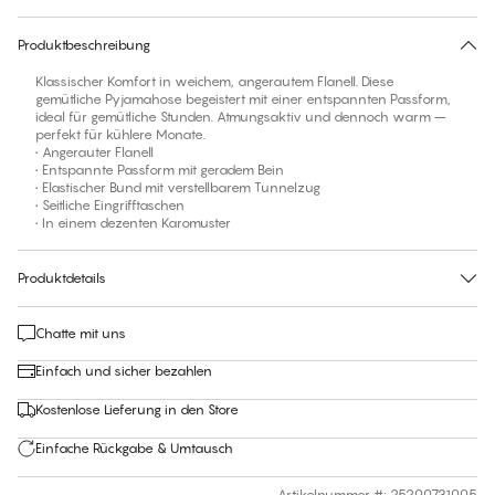
30 Tage Rückgabe | Kostenlose Lieferung an den Shop
Produktbeschreibung
Klassischer Komfort in weichem, angerautem Flanell. Diese
gemütliche Pyjamahose begeistert mit einer entspannten Passform,
ideal für gemütliche Stunden. Atmungsaktiv und dennoch warm –
perfekt für kühlere Monate.
• Angerauter Flanell
• Entspannte Passform mit geradem Bein
• Elastischer Bund mit verstellbarem Tunnelzug
• Seitliche Eingrifftaschen
• In einem dezenten Karomuster
Produktdetails
Chatte mit uns
Einfach und sicher bezahlen
Kostenlose Lieferung in den Store
Einfache Rückgabe & Umtausch
Artikelnummer #
:
25200731005