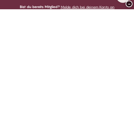
−
Bist du bereits Mitglied?
Melde dich bei deinem Konto an
Danke für deinen Besuch bei
CHANGE Lingerie
ZAHLUNGSARTEN
WIR VERSENDEN MIT
Club CHANGE