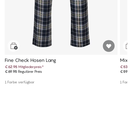
Fine Check Hosen Lang
Mix 
€62.95
Mitgliederpreis
*
€53.9
€69.95
Regulärer Preis
€59.9
1 Farbe verfügbar
1 Farb