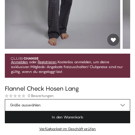
Anmelden
oder
Registrieren
Kostenlos anmelden, um deine
exklusiven Mitglieds-Angebote freizuschalten! Clubpreise sind nur
gültig, wenn du eingeloggt bist.
Flannel Check Hosen Lang
0 Bewertungen
€62.95
Mitgliederpreis
*
Größe auswählen
€69.95
Regulärer Preis
In den Warenkorb
Farbe
:
Flannel Check
Verfügbarkeit im Geschäft prüfen
Für diesen Artikel gibt es keine empfohlene Größe