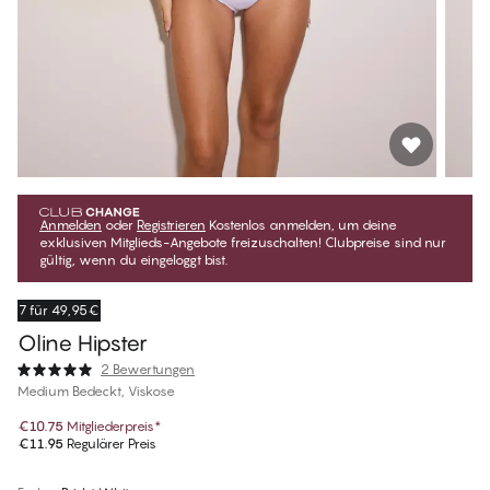
Anmelden
oder
Registrieren
Kostenlos anmelden, um deine
exklusiven Mitglieds-Angebote freizuschalten! Clubpreise sind nur
gültig, wenn du eingeloggt bist.
7 für 49,95€
Oline Hipster
2 Bewertungen
Medium Bedeckt, Viskose
€10.75
Mitgliederpreis
*
€11.95
Regulärer Preis