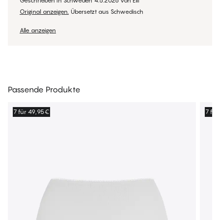
Geschrieben in Schweden
4.5.2026
von
Elli
Original anzeigen.
Übersetzt aus Schwedisch
Alle anzeigen
Passende Produkte
7 für 49,95€
7 fü