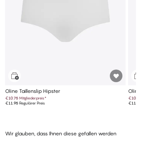
Oline Taillenslip Hipster
Oline
€10.75
Mitgliederpreis
*
€10.7
€11.95
Regulärer Preis
€11.9
Wir glauben, dass Ihnen diese gefallen werden