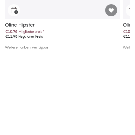
Oline Hipster
Oline
€10.75
Mitgliederpreis
*
€10.7
€11.95
Regulärer Preis
€11.9
Weitere Farben verfügbar
Weiter