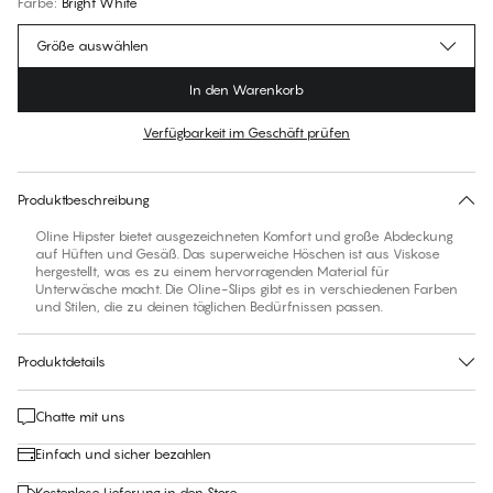
Farbe
:
Bright White
Größe auswählen
In den Warenkorb
Verfügbarkeit im Geschäft prüfen
Für diesen Artikel gibt es keine empfohlene Größe
30 Tage Rückgabe | Kostenlose Lieferung an den Shop
Produktbeschreibung
Oline Hipster bietet ausgezeichneten Komfort und große Abdeckung
auf Hüften und Gesäß. Das superweiche Höschen ist aus Viskose
hergestellt, was es zu einem hervorragenden Material für
Unterwäsche macht. Die Oline-Slips gibt es in verschiedenen Farben
und Stilen, die zu deinen täglichen Bedürfnissen passen.
Produktdetails
Chatte mit uns
Einfach und sicher bezahlen
Kostenlose Lieferung in den Store